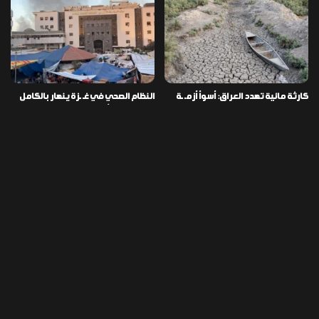
كارثة مائية تهدد العراق: أسوأ أزمـ ـة
النظام الصحي في غـ ـزة ينهار بالكامل
جفاف منذ مئة عام
وسط نقص الأدوية والمستلزمات
العراق ينفذ عملية نوعية في دمشق
تخصيص قطعة أرض لكل شهيد من فـ
ويضبط أكثر من مليون حبة مخدرة
ـاجعة “هايبر ماركت” الكوت
التصنيفات