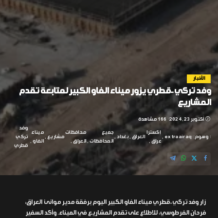
الأخبار
وفد تركي-قطري يزور ميناء الفاو الكبير لمتابعة تقدم
المشاريع
أكتوبر 23, 2024
166 مشاهدة
وفد
إكسترا
جميع
محافظات
ميناء
وسوم:
extraairaq
العراق
بغداد
مشاريع
تركي
عراق
المحافظات
العراق
الفاو
قطري
زار وفد تركي-قطري ميناء الفاو الكبير اليوم برفقة مدير موانئ العراق،
فرحان الفرطوسي، للاطلاع على تقدم المشاريع في الميناء. وأكد السفير