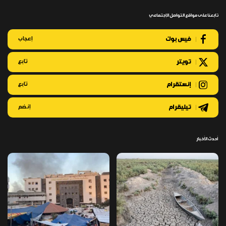
تابعنا على مواقع التواصل الإجتماعي
فيس بوك
إعجاب
تويتر
تابع
إنستقرام
تابع
تيليقرام
إنضم
أحدث الأخبار