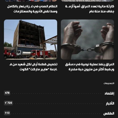
كارثة مائية تهدد العراق: أسوأ أزمـ ـة
النظام الصحي في غـ ـزة ينهار بالكامل
جفاف منذ مئة عام
وسط نقص الأدوية والمستلزمات
العراق ينفذ عملية نوعية في دمشق
تخصيص قطعة أرض لكل شهيد من فـ
ويضبط أكثر من مليون حبة مخدرة
ـاجعة “هايبر ماركت” الكوت
التصنيفات
478
إقتصاد
1٬725
الأخبار
113
الطقس