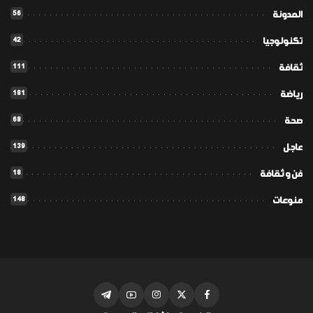
56
المدونة
42
تكنولوجيا
111
ثقافة
181
رياضة
68
صحة
139
عاجل
18
فن و ثقافة
148
منوعات