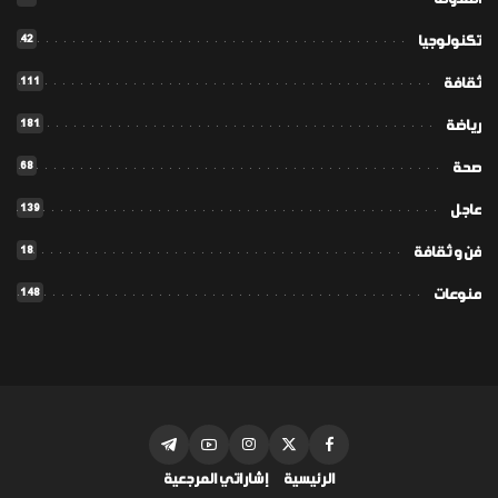
42
تكنولوجيا
111
ثقافة
181
رياضة
68
صحة
139
عاجل
18
فن و ثقافة
148
منوعات
الرئيسية
إشاراتي المرجعية