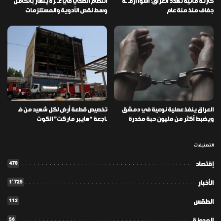
كارثة مائية تهدد العراق: أسوأ أزمـ ـة
النظام الصحي في غـ ـزة ينهار بالكامل
جفاف منذ مئة عام
وسط نقص الأدوية والمستلزمات
العراق ينفذ عملية نوعية في دمشق
تخصيص قطعة أرض لكل شهيد من فـ
ويضبط أكثر من مليون حبة مخدرة
ـاجعة “هايبر ماركت” الكوت
التصنيفات
478
إقتصاد
1٬725
الأخبار
113
الطقس
56
المدونة