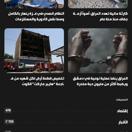
كارثة مائية تهدد العراق: أسوأ أزمـ ـة
النظام الصحي في غـ ـزة ينهار بالكامل
جفاف منذ مئة عام
وسط نقص الأدوية والمستلزمات
العراق ينفذ عملية نوعية في دمشق
تخصيص قطعة أرض لكل شهيد من فـ
ويضبط أكثر من مليون حبة مخدرة
ـاجعة “هايبر ماركت” الكوت
التصنيفات
478
إقتصاد
1٬725
الأخبار