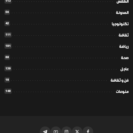
113
الطقس
56
المدونة
42
تكنولوجيا
111
ثقافة
181
رياضة
68
صحة
139
عاجل
18
فن و ثقافة
148
منوعات