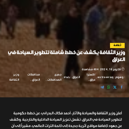
ثقافة
وزير الثقافة يكشف عن خطط شاملة لتطوير السياحة في
العراق
أكتوبر 16, 2024
404 مشاهدة
إكسترا
جميع
محافظات
وزير
وسوم:
extraairaq
العراق
بغداد
عراق
المحافظات
العراق
الثقافة
أعلن وزير الثقافة والسياحة والآثار، أحمد فكاك البدراني، عن خطط حكومية
لتطوير السياحة في العراق، تشمل تعزيز السياحة الداخلية والخارجية. وكشف
عن جهود لإضافة مواقع أثرية جديدة إلى لائحة التراث العالمي، مشيراً إلى أن