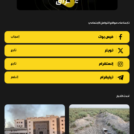
تابعنا على مواقع التواصل الإجتماعي
فيس بوك
إعجاب
تويتر
تابع
إنستقرام
تابع
تيليقرام
إنضم
أحدث الأخبار