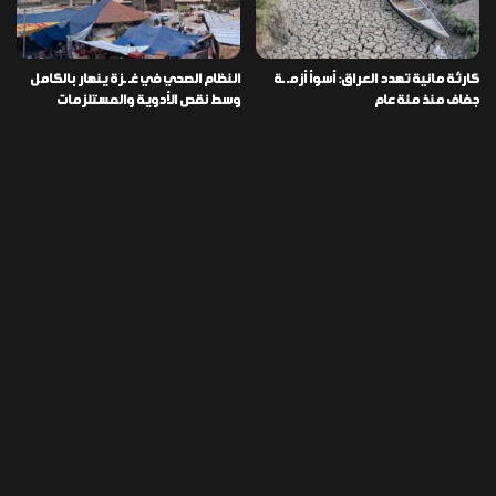
كارثة مائية تهدد العراق: أسوأ أزمـ ـة
النظام الصحي في غـ ـزة ينهار بالكامل
جفاف منذ مئة عام
وسط نقص الأدوية والمستلزمات
العراق ينفذ عملية نوعية في دمشق
تخصيص قطعة أرض لكل شهيد من فـ
ويضبط أكثر من مليون حبة مخدرة
ـاجعة “هايبر ماركت” الكوت
التصنيفات
478
إقتصاد
1٬725
الأخبار