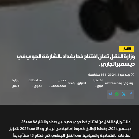
الأخبار
وزارة النقل تعلن افتتاح خط بغداد-الشارقة الجوي في
ديسمبر الجاري.
ديسمبر 3, 2024
151 مشاهدة
إكسترا
جميع
محافظات
وزارة
وسوم:
extraairaq
العراق
بغداد
عراق
المحافظات
العراق
النقل
أعلنت وزارة النقل عن افتتاح خط جوي جديد بين بغداد والشارقة في 26
ديسمبر 2024، وخطط لإطلاق خطوط إضافية مع الرياض ودكا في 2025 لتعزيز
العلاقات الاقتصادية والسياحية. في النقل الجماعي، تم افتتاح 43 خطاً جديداً