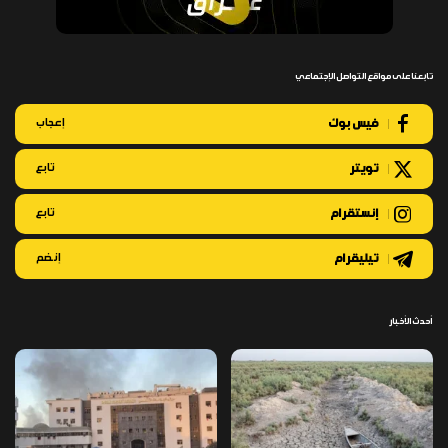
تابعنا على مواقع التواصل الإجتماعي
فيس بوك
إعجاب
تويتر
تابع
إنستقرام
تابع
تيليقرام
إنضم
أحدث الأخبار