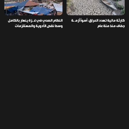
كارثة مائية تهدد العراق: أسوأ أزمـ ـة
النظام الصحي في غـ ـزة ينهار بالكامل
جفاف منذ مئة عام
وسط نقص الأدوية والمستلزمات
العراق ينفذ عملية نوعية في دمشق
تخصيص قطعة أرض لكل شهيد من فـ
ويضبط أكثر من مليون حبة مخدرة
ـاجعة “هايبر ماركت” الكوت
التصنيفات
478
إقتصاد
1٬725
الأخبار