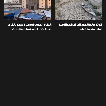
كارثة مائية تهدد العراق: أسوأ أزمـ ـة
النظام الصحي في غـ ـزة ينهار بالكامل
جفاف منذ مئة عام
وسط نقص الأدوية والمستلزمات
العراق ينفذ عملية نوعية في دمشق
تخصيص قطعة أرض لكل شهيد من فـ
ويضبط أكثر من مليون حبة مخدرة
ـاجعة “هايبر ماركت” الكوت
التصنيفات
478
إقتصاد