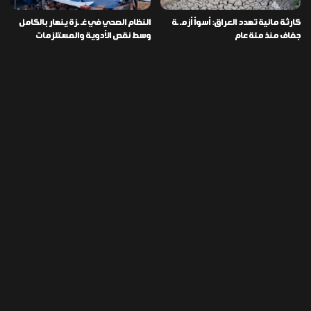
كارثة مائية تهدد العراق: أسوأ أزمـ ـة
النظام الصحي في غـ ـزة ينهار بالكامل
جفاف منذ مئة عام
وسط نقص الأدوية والمستلزمات
العراق ينفذ عملية نوعية في دمشق
تخصيص قطعة أرض لكل شهيد من فـ
ويضبط أكثر من مليون حبة مخدرة
ـاجعة “هايبر ماركت” الكوت
التصنيفات
478
إقتصاد
1٬725
الأخبار
113
الطقس