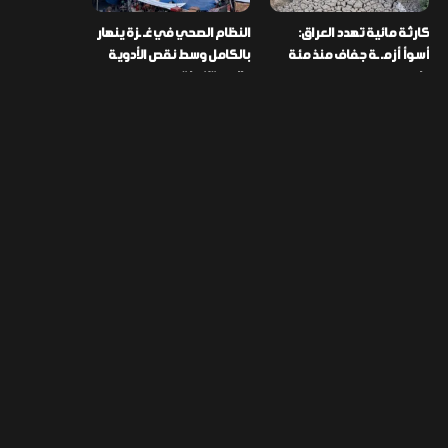
كارثة مائية تهدد العراق:
النظام الصحي في غـ ـزة ينهار
أسوأ أزمـ ـة جفاف منذ مئة
بالكامل وسط نقص الأدوية
عام
والمستلزمات
العراق ينفذ عملية نوعية في
تخصيص قطعة أرض لكل
دمشق ويضبط أكثر من
شهيد من فـ ـاجعة “هايبر
مليون حبة مخدرة
ماركت” الكوت
التصنيفات
478
إقتصاد
1٬725
الأخبار