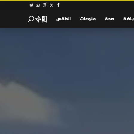
ياضة
صحة
منوعات
الطقس
0