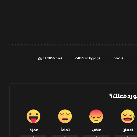
بغداد
جميع المحافظات
محافظات العراق
و رد فعلك؟
نعسان
غاضب
تماماً
غمزة