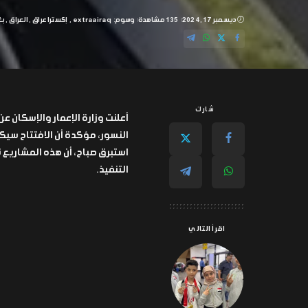
ديسمبر 17, 2024
135 مشاهدة
وسوم:
extraairaq
إكسترا عراق
العراق
بغ
شارك
أعلنت وزارة الإعمار والإسكان ع
استبرق صباح، أن هذه المشاريع ت
التنفيذ.
اقرأ التالي