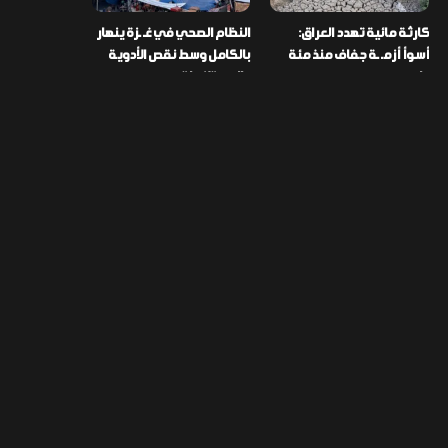
كارثة مائية تهدد العراق:
النظام الصحي في غـ ـزة ينهار
أسوأ أزمـ ـة جفاف منذ مئة
بالكامل وسط نقص الأدوية
عام
والمستلزمات
العراق ينفذ عملية نوعية في
تخصيص قطعة أرض لكل
دمشق ويضبط أكثر من
شهيد من فـ ـاجعة “هايبر
مليون حبة مخدرة
ماركت” الكوت
التصنيفات
478
إقتصاد
1٬725
الأخبار