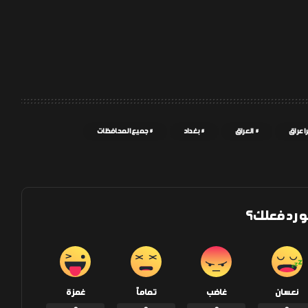
 عراق
العراق
بغداد
جميع المحافظات
و رد فعلك؟
نعسان
غاضب
تماماً
غمزة