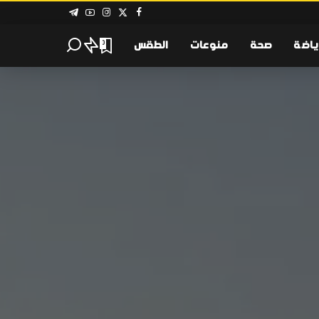
ياضة
صحة
منوعات
الطقس
0