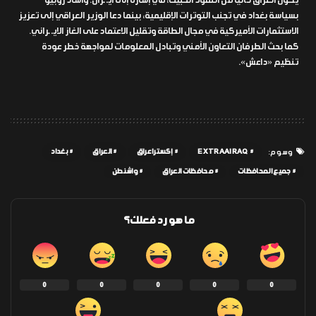
يكون العراق خالياً من النفوذ الخبيث، في إشارة إلى ايـ ـران. وأشاد روبيو
بسياسة بغداد في تجنب التوترات الإقليمية، بينما دعا الوزير العراقي إلى تعزيز
الاستثمارات الأميركية في مجال الطاقة وتقليل الاعتماد على الغاز الايـ ـراني.
كما بحث الطرفان التعاون الأمني وتبادل المعلومات لمواجهة خطر عودة
تنظيم «داعش».
EXTRAAIRAQ
إكسترا عراق
العراق
بغداد
وسوم:
جميع المحافظات
محافظات العراق
واشنطن
ما هو رد فعلك؟
0
0
0
0
0