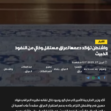
الأخبار
واشنطن تؤكد دعمها لعراق مستقل وخالٍ من النفوذ
الخبيث
أبريل 27, 2025
127 مشاهدة
إكسترا
جميع
محافظات
وسوم:
extraairaq
العراق
بغداد
واشنطن
عراق
المحافظات
العراق
أكد وزير الخارجية الأميركي ماركو روبيو خلال لقائه نظيره العراقي فؤاد
حسين في واشنطن التزام بلاده بدعم استقرار العراق، مشدداً على أهمية أن