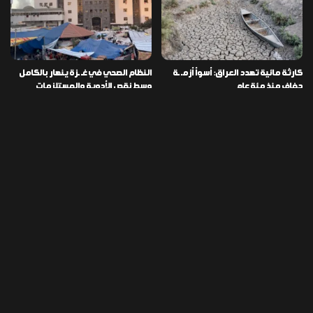
كارثة مائية تهدد العراق: أسوأ أزمـ ـة
النظام الصحي في غـ ـزة ينهار بالكامل
جفاف منذ مئة عام
وسط نقص الأدوية والمستلزمات
العراق ينفذ عملية نوعية في دمشق
تخصيص قطعة أرض لكل شهيد من فـ
ويضبط أكثر من مليون حبة مخدرة
ـاجعة “هايبر ماركت” الكوت
التصنيفات
478
إقتصاد