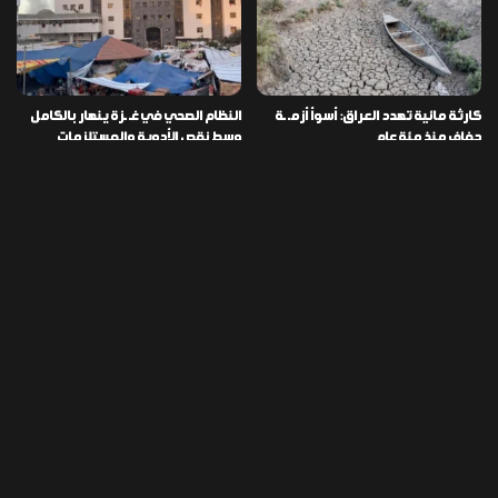
كارثة مائية تهدد العراق: أسوأ أزمـ ـة
النظام الصحي في غـ ـزة ينهار بالكامل
جفاف منذ مئة عام
وسط نقص الأدوية والمستلزمات
العراق ينفذ عملية نوعية في دمشق
تخصيص قطعة أرض لكل شهيد من فـ
ويضبط أكثر من مليون حبة مخدرة
ـاجعة “هايبر ماركت” الكوت
التصنيفات
478
إقتصاد