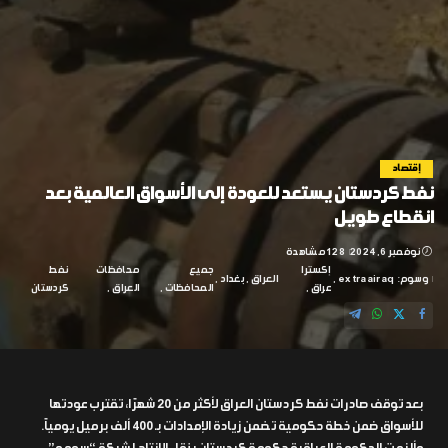
إقتصاد
نفط كردستان يستعد للعودة إلى الأسواق العالمية بعد
انقطاع طويل
نوفمبر 6, 2024
128 مشاهدة
إكسترا
جميع
محافظات
نفط
وسوم:
extraairaq
العراق
بغداد
عراق
المحافظات
العراق
كردستان
بعد توقف صادرات نفط كردستان العراق لأكثر من 20 شهرًا، تقترب عودتها
للأسواق ضمن خطة حكومية تضمن زيادة الإمدادات بـ 400 ألف برميل يومياً.