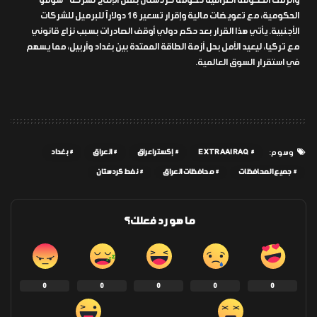
وألزمت الحكومة العراقية حكومة كردستان بنقل الإنتاج لشركة “سومو”
الحكومية، مع تعويضات مالية وإقرار تسعير 16 دولاراً للبرميل للشركات
الأجنبية. يأتي هذا القرار بعد حكم دولي أوقف الصادرات بسبب نزاع قانوني
مع تركيا، ليعيد الأمل بحل أزمة الطاقة الممتدة بين بغداد وأربيل، مما يسهم
في استقرار السوق العالمية.
EXTRAAIRAQ
إكسترا عراق
العراق
بغداد
وسوم:
جميع المحافظات
محافظات العراق
نفط كردستان
ما هو رد فعلك؟
0
0
0
0
0