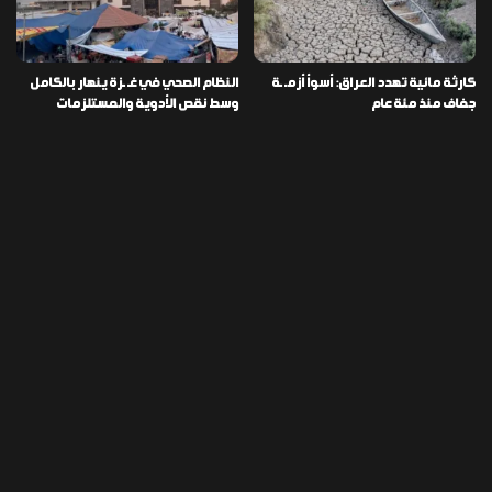
كارثة مائية تهدد العراق: أسوأ أزمـ ـة
النظام الصحي في غـ ـزة ينهار بالكامل
جفاف منذ مئة عام
وسط نقص الأدوية والمستلزمات
العراق ينفذ عملية نوعية في دمشق
تخصيص قطعة أرض لكل شهيد من فـ
ويضبط أكثر من مليون حبة مخدرة
ـاجعة “هايبر ماركت” الكوت
التصنيفات
478
إقتصاد
1٬725
الأخبار