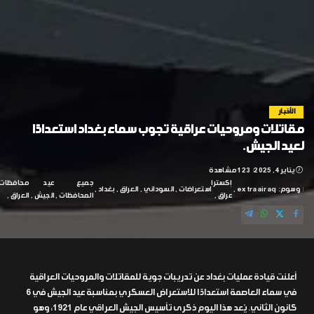
الأخبار
مقاتلات ومروحيات عراقية تجوب سماء بغداد استعدادًا
لعيد الجيش.
يناير 4, 2025
123 مشاهدة
إكسترا
جميع
عيد
محافظات
وسوم:
extraairaq
استعراضات
السوداني
العراق
بغداد
عراق
المحافظات
الجيش
العراق
أعلنت قيادة عمليات بغداد عن تدريبات جوية للمقاتلات والمروحيات العراقية
في سماء العاصمة استعدادًا للاستعراض العسكري بمناسبة عيد الجيش في 6
كانون الثاني. يُعد هذا اليوم ذكرى تأسيس الجيش العراقي عام 1921، وهو