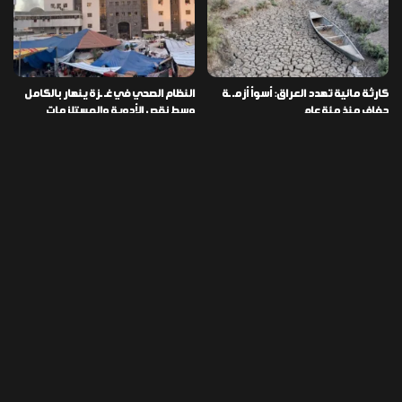
كارثة مائية تهدد العراق: أسوأ أزمـ ـة
النظام الصحي في غـ ـزة ينهار بالكامل
جفاف منذ مئة عام
وسط نقص الأدوية والمستلزمات
العراق ينفذ عملية نوعية في دمشق
تخصيص قطعة أرض لكل شهيد من فـ
ويضبط أكثر من مليون حبة مخدرة
ـاجعة “هايبر ماركت” الكوت
التصنيفات
478
إقتصاد