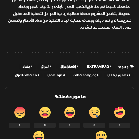
“قناة الشرطة” سيمتد بطول 75 كم وبعمق 25 متراً، ويخدم 25% من سكان
العاصمة، لاسيما في مناطق الشعب، الصدر الأولى والثانية، الغدير وبغداد
الجديدة. يتضمن المشروع محطة معالجة رباعية المراحل لتصفية المياه قبل
تصريفها في نهر دجلة، ويهدف لحماية البنى التحتية من مياه الأمطار وتحسين
جودة المياه المستخدمة للشرب.
EXTRAAIRAQ
إكسترا عراق
العراق
بغداد
وسوم:
تصميم ايطالي
جميع المحافظات
صرف صحي
محافظات العراق
ما هو رد فعلك؟
0
0
0
0
0