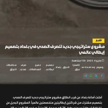
الأخبار
مشروع ستراتيجي جديد للصرف الصحي في بغداد بتصميم
إيطالي عالمي
مايو 6, 2025
130 مشاهدة
إكسترا
تصميم
جميع
صرف
محافظات
وسوم:
extraairaq
العراق
بغداد
عراق
ايطالي
المحافظات
صحي
العراق
أعلنت أمانة بغداد عن قرب انطلاق مشروع ستراتيجي جديد للصرف الصحي،
بتصميم مشترك من شركتين إيطاليتين متخصصتين عالمياً. المشروع البديل عن