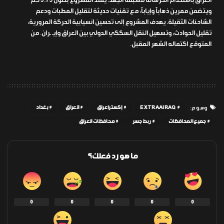
العراق باستخدام الخرسانة مسبقة الجهد. يمتد المشروع بطول 3.75 كم
ويتضمن ممرين ذهاباً وإياباً، مع تقنيات حديثة لتقليل المطبات ودعم
الشاحنات الثقيلة. يهدف المشروع إلى تحسين انسيابية الحركة المرورية،
تقليل الحوادث، وتسهيل النقل السككي الدولي بين العراق وإيـ ـران. من
المتوقع اكتماله الشهر المقبل.
EXTRAAIRAQ
إكسترا عراق
العراق
بغداد
وسوم:
جميع المحافظات
ربط جسر
محافظات العراق
ما هو رد فعلك؟
0
0
0
0
0