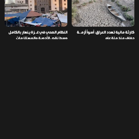
كارثة مائية تهدد العراق: أسوأ أزمـ ـة
النظام الصحي في غـ ـزة ينهار بالكامل
جفاف منذ مئة عام
وسط نقص الأدوية والمستلزمات
العراق ينفذ عملية نوعية في دمشق
تخصيص قطعة أرض لكل شهيد من فـ
ويضبط أكثر من مليون حبة مخدرة
ـاجعة “هايبر ماركت” الكوت
التصنيفات
478
إقتصاد