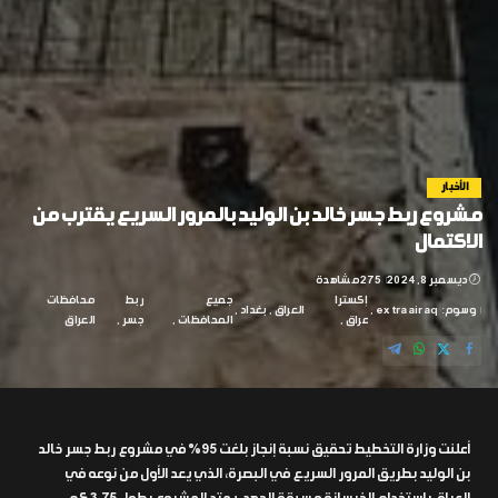
الأخبار
مشروع ربط جسر خالد بن الوليد بالمرور السريع يقترب من
الاكتمال
ديسمبر 8, 2024
275 مشاهدة
إكسترا
جميع
ربط
محافظات
وسوم:
extraairaq
العراق
بغداد
عراق
المحافظات
جسر
العراق
أعلنت وزارة التخطيط تحقيق نسبة إنجاز بلغت 95% في مشروع ربط جسر خالد
بن الوليد بطريق المرور السريع في البصرة، الذي يعد الأول من نوعه في