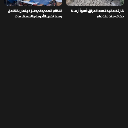
كارثة مائية تهدد العراق: أسوأ أزمـ ـة
النظام الصحي في غـ ـزة ينهار بالكامل
جفاف منذ مئة عام
وسط نقص الأدوية والمستلزمات
العراق ينفذ عملية نوعية في دمشق
تخصيص قطعة أرض لكل شهيد من فـ
ويضبط أكثر من مليون حبة مخدرة
ـاجعة “هايبر ماركت” الكوت
التصنيفات
478
إقتصاد
1٬725
الأخبار
113
الطقس