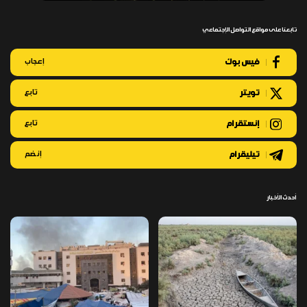
تابعنا على مواقع التواصل الإجتماعي
فيس بوك
إعجاب
تويتر
تابع
إنستقرام
تابع
تيليقرام
إنضم
أحدث الأخبار