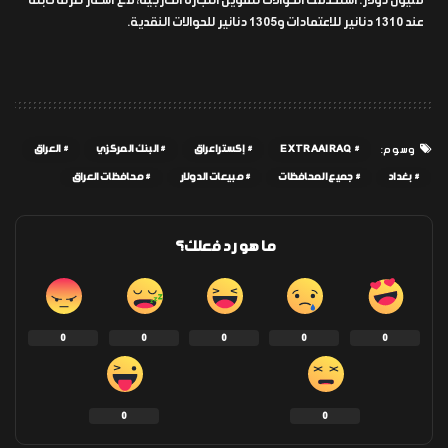
مليون دولار. استخدمت الحوالات لتمويل التجارة الخارجية، مع أسعار صرف ثابتة
عند 1310 دنانير للاعتمادات و1305 دنانير للحوالات النقدية.
EXTRAAIRAQ
إكسترا عراق
البنك المركزي
العراق
وسوم:
بغداد
جميع المحافظات
مبيعات الدولار
محافظات العراق
ما هو رد فعلك؟
0
0
0
0
0
0
0