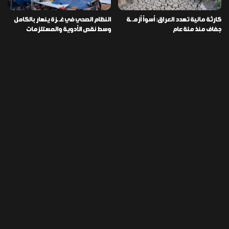
كارثة مائية تهدد العراق: أسوأ أزمـ ـة
النظام الصحي في غـ ـزة ينهار بالكامل
جفاف منذ مئة عام
وسط نقص الأدوية والمستلزمات
العراق ينفذ عملية نوعية في دمشق
تخصيص قطعة أرض لكل شهيد من فـ
ويضبط أكثر من مليون حبة مخدرة
ـاجعة “هايبر ماركت” الكوت
التصنيفات
478
إقتصاد
1٬725
الأخبار
113
الطقس