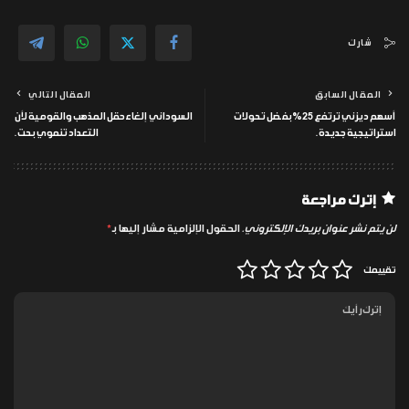
شارك
المقال السابق
المقال التالي
أسهم ديزني ترتفع 25% بفضل تحولات
السوداني إلغاء حقل المذهب والقومية لأن
استراتيجية جديدة.
التعداد تنموي بحت.
إترك مراجعة
لن يتم نشر عنوان بريدك الإلكتروني.
الحقول الإلزامية مشار إليها بـ
*
تقييمك