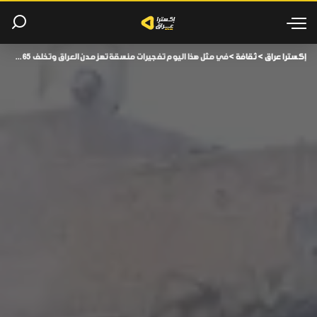
إكسترا عراق
>
ثقافة
>
في مثل هذا اليوم تفجيرات منسقة تهز مدن العراق وتخلف 65 قـ ـتيلاً ومئات الجرحى.