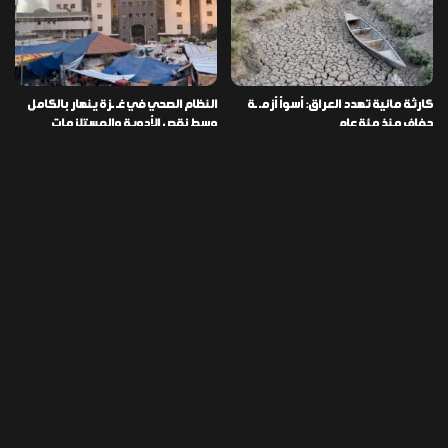
كارثة مائية تهدد العراق: أسوأ أزمـ ـة
النظام الصحي في غـ ـزة ينهار بالكامل
جفاف منذ مئة عام
وسط نقص الأدوية والمستلزمات
العراق ينفذ عملية نوعية في دمشق
تخصيص قطعة أرض لكل شهيد من فـ
ويضبط أكثر من مليون حبة مخدرة
ـاجعة “هايبر ماركت” الكوت
التصنيفات
478
إقتصاد