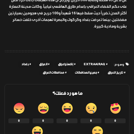
عن قـ ـتل 65 شخصاً وإصابة 300 آخرين. ويُرجح أن هذه الهجمات جاءت كرد فعل
على حكم القضاء العراقي بإعدام طارق الهاشمي غيابياً. وكانت مدينة العمارة
أكثر المدن تضرراً حيث سقط فيها 16 شهيداً و100 جريح في هجومين بسيارتين
مفخختين، بينما تعرضت بغداد وكركوك والبصرة لهجمات أخرى خلفت خسائر
بشرية ومادية كبيرة.
EXTRAAIRAQ
إكسترا عراق
العراق
بغداد
وسوم:
تاريخ العراق
جميع المحافظات
محافظات العراق
ما هو رد فعلك؟
0
0
0
0
0