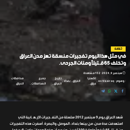
ثقافة
في مثل هذا اليوم تفجيرات منسقة تهز مدن العراق
وتخلف 65 قـ ـتيلاً ومئات الجرحى.
سبتمبر 9, 2024
152 مشاهدة
إكسترا
تاريخ
جميع
محافظات
وسوم:
extraairaq
العراق
بغداد
عراق
العراق
المحافظات
العراق
شهد العراق يوم 9 سبتمبر 2012 سلسلة من التفـ ـجيرات الإرـهـ ـابية التي
استهدفت عدة مدن، من بينها بغداد، الموصل، والبصرة. أسفرت هذه التفجيرات