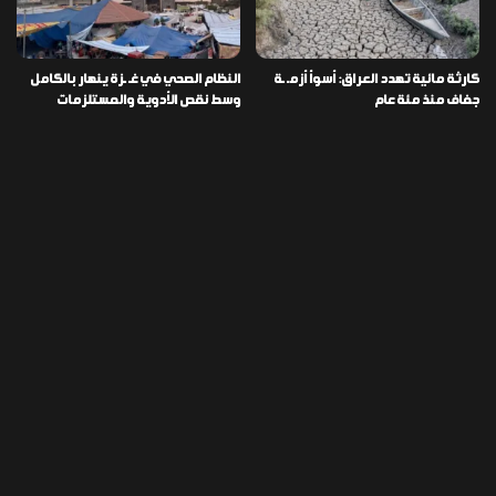
كارثة مائية تهدد العراق: أسوأ أزمـ ـة
النظام الصحي في غـ ـزة ينهار بالكامل
جفاف منذ مئة عام
وسط نقص الأدوية والمستلزمات
العراق ينفذ عملية نوعية في دمشق
تخصيص قطعة أرض لكل شهيد من فـ
ويضبط أكثر من مليون حبة مخدرة
ـاجعة “هايبر ماركت” الكوت
التصنيفات
478
إقتصاد
1٬725
الأخبار