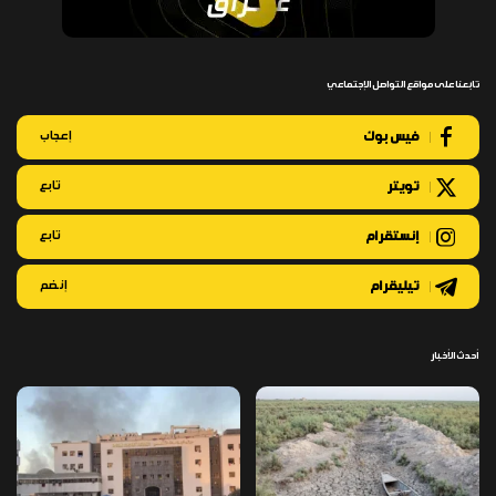
تابعنا على مواقع التواصل الإجتماعي
فيس بوك
إعجاب
تويتر
تابع
إنستقرام
تابع
تيليقرام
إنضم
أحدث الأخبار