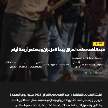
الأخبار
عيد الأضحى في العراق يبدأ 6 حزيران ويستمر أربعة أيام
مايو 4, 2025
184 مشاهدة
إكسترا
جميع
عيد
محافظات
وسوم:
extraairaq
السوداني
العراق
بغداد
عراق
المحافظات
الاضحى
العراق
أعلنت الحسابات الفلكية أن عيد الأضحى في العراق 2025 سيبدأ يوم الجمعة 6
حزيران ويستمر حتى الاثنين 9 حزيران، بإجازة رسمية تشمل القطاعين العام
والخاص. وتسبق العيد استعدادات واسعة تشمل شراء الأضاحي والملابس