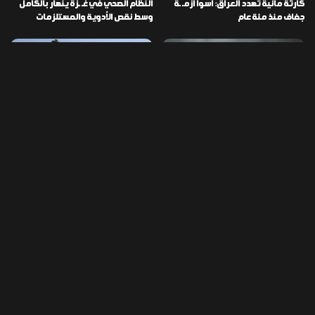
كارثة مائية تهدد العراق: أسوأ أزمـ ـة
النظام الصحي في غـ ـزة ينهار بالكامل
جفاف منذ مئة عام
وسط نقص الأدوية والمستلزمات
العراق ينفذ عملية نوعية في دمشق
تخصيص قطعة أرض لكل شهيد من فـ
ويضبط أكثر من مليون حبة مخدرة
ـاجعة “هايبر ماركت” الكوت
التصنيفات
478
إقتصاد
1٬725
الأخبار
113
الطقس
56