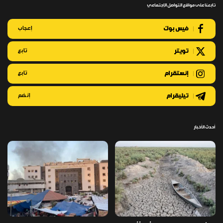
تابعنا على مواقع التواصل الإجتماعي
فيس بوك
إعجاب
تويتر
تابع
إنستقرام
تابع
تيليقرام
إنضم
أحدث الأخبار