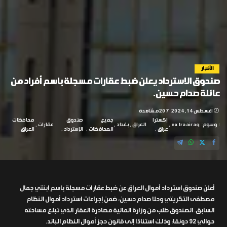
الأخبار
صندوق الاسترداد يعلن ضبط عقارات مسجلة باسم أفراد من
عائلة صدام حسين.
أغسطس 14, 2024
207 مشاهدة
إكسترا
جميع
صندوق
محافظات
وسوم:
extraairaq
العراق
بغداد
عقارات
عراق
المحافظات
الإسترداد
العراق
أعلن صندوق استرداد أموال العراق عن ضبط عقارات مسجلة باسم ابنتي جمال
مصطفى التكريتي وحلا صدام حسين، ضمن إجراءات استرداد أموال النظام
السابق. الصندوق طلب من وزارة المالية مصادرة العقار الذي تبلغ مساحته
حوالي 92 دونمًا، وذلك استنادًا إلى قانون حجز أموال النظام البائد.