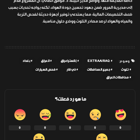
خاصة القديمة منها. وأوضح مدير البيئة، د. موفق الطائي، أن المشروع قُدم
إلى مديرية المرور ضمن جهود تحسين جودة الهواء، لكنه يواجه تحديات بسبب
ضعف التخصيصات المالية، مما يستدعي توفير أجهزة حديثة لفحص التربة
والمياه والهواء لرصد مصادر التلوث ووضع حلول مناسبة.
EXTRAAIRAQ
إكسترا عراق
العراق
بغداد
وسوم:
تلوث
جميع المحافظات
ذي قار
فحص السيارات
محافظات العراق
ما هو رد فعلك؟
0
0
0
0
0