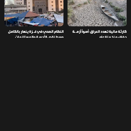
كارثة مائية تهدد العراق: أسوأ أزمـ ـة
النظام الصحي في غـ ـزة ينهار بالكامل
جفاف منذ مئة عام
وسط نقص الأدوية والمستلزمات
العراق ينفذ عملية نوعية في دمشق
تخصيص قطعة أرض لكل شهيد من فـ
ويضبط أكثر من مليون حبة مخدرة
ـاجعة “هايبر ماركت” الكوت
التصنيفات
478
إقتصاد