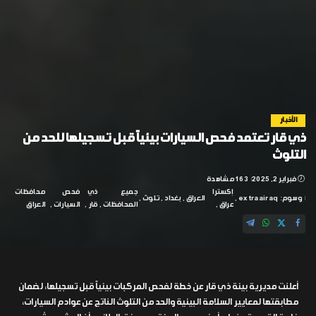
الأخبار
ذي قار تعتمد فحص السيارات بيئياً قبل تسجيلها للحد من
التلوث
فبراير 2, 2025
163 مشاهدة
إكسترا
جميع
ذي
فحص
محافظات
وسوم:
extraairaq
العراق
بغداد
تلوث
عراق
المحافظات
قار
السيارات
العراق
أعلنت مديرية بيئة ذي قار عن خطة لفحص المركبات بيئياً قبل تسجيلها، لضمان
مطابقتها لمعايير السلامة البيئية والحد من التلوث الناتج عن عوادم السيارات،