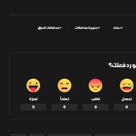
بغداد
جميع المحافظات
محافظات العراق
و رد فعلك؟
نعسان
غاضب
تماماً
غمزة
0
0
0
0