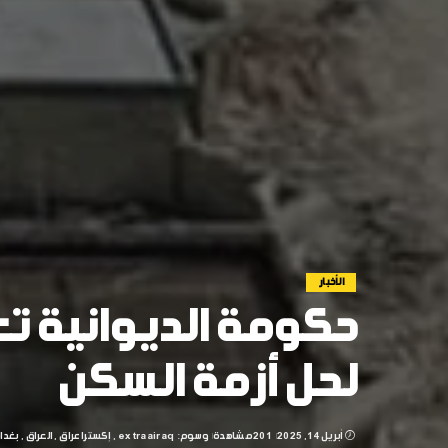
الأخبار
حكومة الديوانية ت
لحل أزمة السكن
أبريل 14, 2025
201 مشاهدة
وسوم:
extraairaq
إكسترا عراق
العراق
بغدا