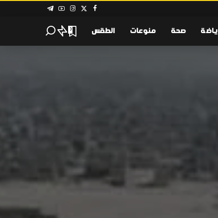
ياضة
صحة
منوعات
الطقس
0