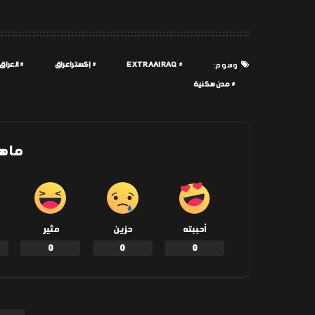
EXTRAAIRAQ
إكسترا عراق
العراق
وسوم:
مدن سكنية
ما ه
أحببته
حزين
مثير
0
0
0