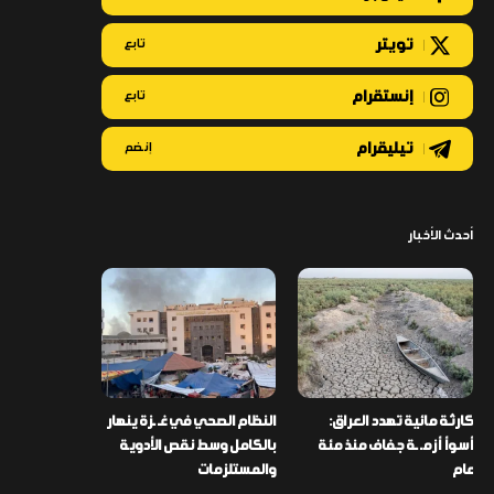
تويتر
تابع
إنستقرام
تابع
تيليقرام
إنضم
أحدث الأخبار
كارثة مائية تهدد العراق:
النظام الصحي في غـ ـزة ينهار
أسوأ أزمـ ـة جفاف منذ مئة
بالكامل وسط نقص الأدوية
عام
والمستلزمات