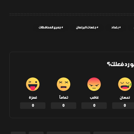
بغداد
جلسات البرلمان
جميع المحافظات
و رد فعلك؟
نعسان
غاضب
تماماً
غمزة
0
0
0
0