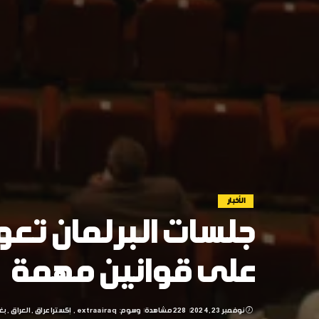
الأخبار
جلسات البرلمان تعو
على قوانين مهمة
نوفمبر 23, 2024
228 مشاهدة
وسوم:
extraairaq
إكسترا عراق
العراق
بغ