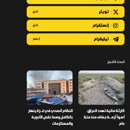
تويتر
تابع
إنستقرام
تابع
تيليقرام
إنضم
أحدث الأخبار
كارثة مائية تهدد العراق:
النظام الصحي في غـ ـزة ينهار
أسوأ أزمـ ـة جفاف منذ مئة
بالكامل وسط نقص الأدوية
عام
والمستلزمات