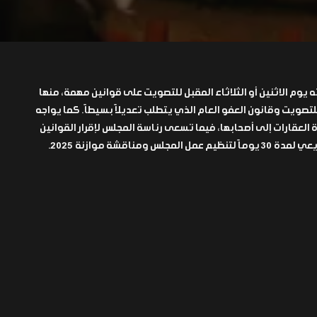
 يوم الاثنين أو الثلاثاء المقبل للتصويت على قوانين مهمة، منها
لتصويت وقانون العفو العام الذي يتطلب تعديلاً بسيطاً. كما يواجه
ة العقارات إلى أصحابها، فيما تسعى رئاسة المجلس لإقرار القوانين
 ومناقشة موازنة 2025.