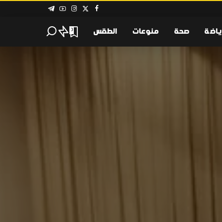
ياضة
صحة
منوعات
الطقس
0