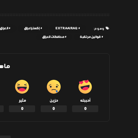
EXTRAAIRAQ
إكسترا عراق
العراق
وسوم:
قوانين مرتقبة
محافظات العراق
ما ه
أحببته
حزين
مثير
0
0
0