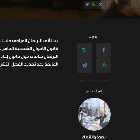
شارك
يستأنف البرلمان العراقي جلساته
قانون الأحوال الشخصية الجاهز ل
البرلمان خلافات حول قانون إعاد
العالقة بعد تمديد الفصل التشريعي لمدة 30 يوماً لتنظيم عمل المجلس
اقرأ التالي
الصحة والقضاء