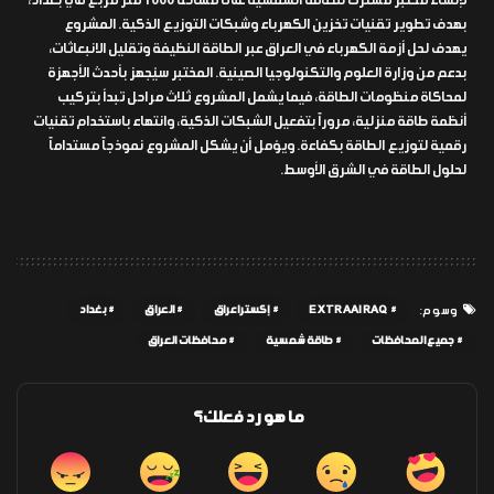
لإنشاء مختبر مشترك للطاقة الشمسية على مساحة 1000 متر مربع في بغداد،
بهدف تطوير تقنيات تخزين الكهرباء وشبكات التوزيع الذكية. المشروع
يهدف لحل أزمة الكهرباء في العراق عبر الطاقة النظيفة وتقليل الانبعاثات،
بدعم من وزارة العلوم والتكنولوجيا الصينية. المختبر سيُجهز بأحدث الأجهزة
لمحاكاة منظومات الطاقة، فيما يشمل المشروع ثلاث مراحل تبدأ بتركيب
أنظمة طاقة منزلية، مروراً بتفعيل الشبكات الذكية، وانتهاء باستخدام تقنيات
رقمية لتوزيع الطاقة بكفاءة. ويؤمل أن يشكل المشروع نموذجاً مستداماً
لحلول الطاقة في الشرق الأوسط.
EXTRAAIRAQ
إكسترا عراق
العراق
بغداد
وسوم:
جميع المحافظات
طاقة شمسية
محافظات العراق
ما هو رد فعلك؟