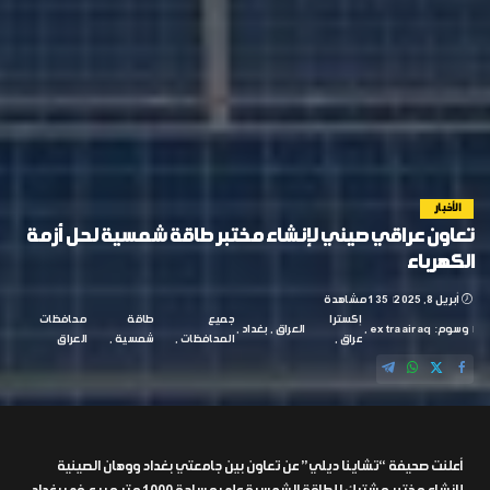
الأخبار
تعاون عراقي صيني لإنشاء مختبر طاقة شمسية لحل أزمة
الكهرباء
أبريل 8, 2025
135 مشاهدة
إكسترا
جميع
طاقة
محافظات
وسوم:
extraairaq
العراق
بغداد
عراق
المحافظات
شمسية
العراق
أعلنت صحيفة “تشاينا ديلي” عن تعاون بين جامعتي بغداد ووهان الصينية