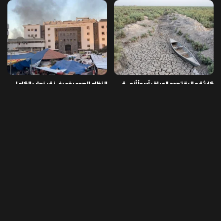
كارثة مائية تهدد العراق: أسوأ أزمـ ـة
النظام الصحي في غـ ـزة ينهار بالكامل
جفاف منذ مئة عام
وسط نقص الأدوية والمستلزمات
العراق ينفذ عملية نوعية في دمشق
تخصيص قطعة أرض لكل شهيد من فـ
ويضبط أكثر من مليون حبة مخدرة
ـاجعة “هايبر ماركت” الكوت