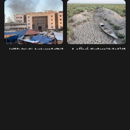
كارثة مائية تهدد العراق: أسوأ أزمـ ـة
النظام الصحي في غـ ـزة ينهار بالكامل
جفاف منذ مئة عام
وسط نقص الأدوية والمستلزمات
العراق ينفذ عملية نوعية في دمشق
تخصيص قطعة أرض لكل شهيد من فـ
ويضبط أكثر من مليون حبة مخدرة
ـاجعة “هايبر ماركت” الكوت