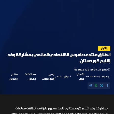
الأخبار
انطلاق منتدى دافوس الاقتصادي العالمي بمشاركة وفد
إقليم كوردستان.
يناير 21, 2025
122 مشاهدة
إكسترا
جميع
محافظات
منتدر
وسوم:
extraairaq
العراق
بغداد
عراق
المحافظات
العراق
دافوس
بمشاركة وفد إقليم كوردستان برئاسة مسرور بارزاني، انطلقت فعاليات