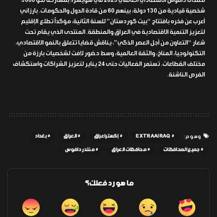
منتدى دافوس الاقتصادي العالمي 2025 في سويسرا، بمشاركة نحو 3000
شخصية قيادية من 130 دولة، بينهم 60 من قادة الدول والحكومات. بارزاني
أعرب عن فخره بافتتاح “بيت كوردستان” للسنة الثانية، مؤكداً تطلع الإقليم
لتعزيز التنمية الاقتصادية في العراق والمنطقة. المنتدى الذي يقام تحت
شعار “التعاون من أجل العصر الذكي”، يناقش قضايا تتعلق بالنمو الاقتصادي،
التكنولوجيا، المناخ، والثقة العالمية، وسط حضور لافت لشخصيات بارزة من
مختلف القطاعات. تستمر الفعاليات حتى 24 يناير لتعزيز الشراكات واستكشاف
الفرص الناشئة.
EXTRAAIRAQ
إكسترا عراق
العراق
بغداد
وسوم:
جميع المحافظات
محافظات العراق
منتدر دافوس
ما هو رد فعلك؟