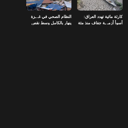
كارثة مائية تهدد العراق:
النظام الصحي في غـ ـزة
أسوأ أزمـ ـة جفاف منذ مئة
ينهار بالكامل وسط نقص
عام
الأدوية والمستلزمات
العراق ينفذ عملية نوعية
تخصيص قطعة أرض لكل
في دمشق ويضبط أكثر من
شهيد من فـ ـاجعة “هايبر
مليون حبة مخدرة
ماركت” الكوت
التصنيفات
478
إقتصاد