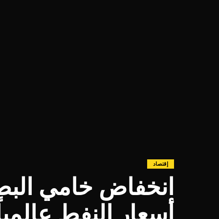
إقتصاد
انخفاض خامي البصرة
أسعار النفط عالمياً