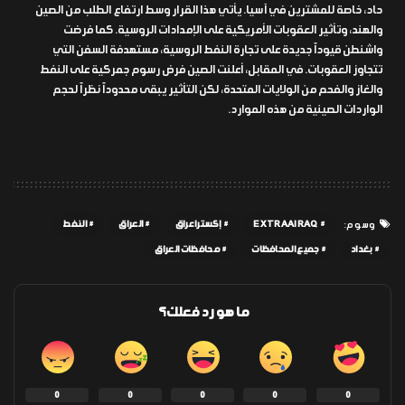
حاد، خاصة للمشترين في آسيا. يأتي هذا القرار وسط ارتفاع الطلب من الصين
والهند، وتأثير العقوبات الأمريكية على الإمدادات الروسية. كما فرضت
واشنطن قيوداً جديدة على تجارة النفط الروسية، مستهدفة السفن التي
تتجاوز العقوبات. في المقابل، أعلنت الصين فرض رسوم جمركية على النفط
والغاز والفحم من الولايات المتحدة، لكن التأثير يبقى محدوداً نظراً لحجم
الواردات الصينية من هذه الموارد.
EXTRAAIRAQ
إكسترا عراق
العراق
النفط
وسوم:
بغداد
جميع المحافظات
محافظات العراق
ما هو رد فعلك؟
0
0
0
0
0