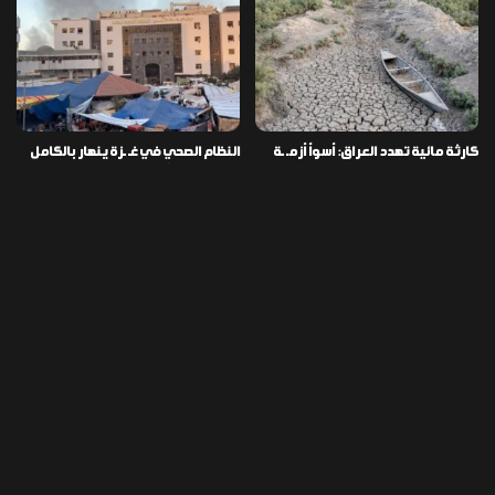
كارثة مائية تهدد العراق: أسوأ أزمـ ـة
النظام الصحي في غـ ـزة ينهار بالكامل
جفاف منذ مئة عام
وسط نقص الأدوية والمستلزمات
العراق ينفذ عملية نوعية في دمشق
تخصيص قطعة أرض لكل شهيد من فـ
ويضبط أكثر من مليون حبة مخدرة
ـاجعة “هايبر ماركت” الكوت
التصنيفات