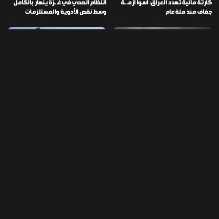
كارثة مائية تهدد العراق: أسوأ أزمـ ـة
النظام الصحي في غـ ـزة ينهار بالكامل
جفاف منذ مئة عام
وسط نقص الأدوية والمستلزمات
العراق ينفذ عملية نوعية في دمشق
تخصيص قطعة أرض لكل شهيد من فـ
ويضبط أكثر من مليون حبة مخدرة
ـاجعة “هايبر ماركت” الكوت
التصنيفات
478
إقتصاد
1٬725
الأخبار
113
الطقس
56