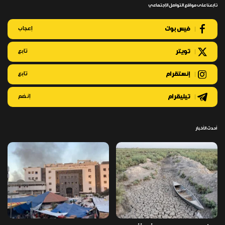
تابعنا على مواقع التواصل الإجتماعي
فيس بوك
إعجاب
تويتر
تابع
إنستقرام
تابع
تيليقرام
إنضم
أحدث الأخبار