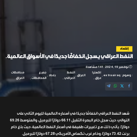
إقتصاد
النفط العراقي يسجل انخفاضًا جديدًا في الأسواق العالمية.
نوفمبر 19, 2024
141 مشاهدة
إكسترا
النفط
جميع
محافظات
وسوم:
extraairaq
العراق
بغداد
عراق
العراقي
المحافظات
العراق
شهد النفط العراقي انخفاضًا جديدًا في أسعاره العالمية لليوم الثاني على
التوالي، حيث سجل خام البصرة الثقيل 66.11 دولارًا للبرميل، والمتوسط 69.26
دولارًا. يأتي ذلك مع تغييرات طفيفة في أسعار النفط العالمية، حيث بلغ خام
برنت 73.42 دولارًا، وخام غرب تكساس الأمريكي 67.28 دولارًا للبرميل.