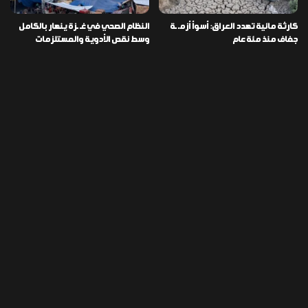
كارثة مائية تهدد العراق: أسوأ أزمـ ـة
النظام الصحي في غـ ـزة ينهار بالكامل
جفاف منذ مئة عام
وسط نقص الأدوية والمستلزمات
العراق ينفذ عملية نوعية في دمشق
تخصيص قطعة أرض لكل شهيد من فـ
ويضبط أكثر من مليون حبة مخدرة
ـاجعة “هايبر ماركت” الكوت
التصنيفات
478
إقتصاد
1٬725
الأخبار
113
الطقس