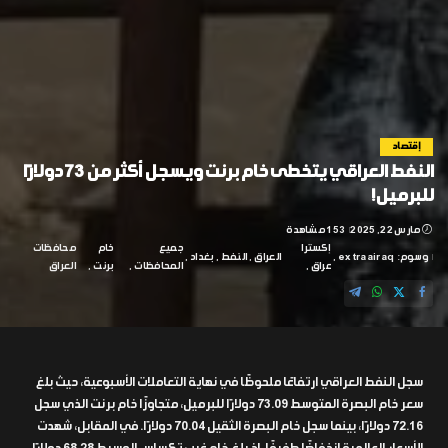
إقتصاد
النفط العراقي يتخطى خام برنت ويسجل أكثر من 73 دولارًا
للبرميل!
مارس 22, 2025
153 مشاهدة
إكسترا
جميع
خام
محافظات
وسوم:
extraairaq
العراق
النفط
بغداد
عراق
المحافظات
برنت
العراق
سجل النفط العراقي ارتفاعًا ملحوظًا في نهاية التعاملات الأسبوعية، حيث بلغ
سعر خام البصرة المتوسط 73.09 دولارًا للبرميل، متجاوزًا خام برنت الذي سجل
72.16 دولارًا، بينما سجل خام البصرة الثقيل 70.04 دولارًا. في المقابل، شهدت