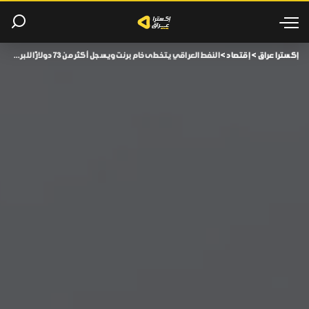
إكسترا عراق
>
إقتصاد
>
النفط العراقي يتخطى خام برنت ويسجل أكثر من 73 دولارًا للبرميل!