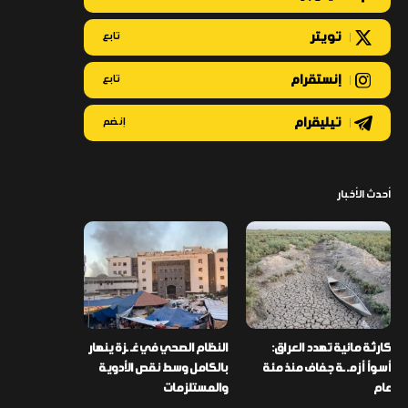
تويتر
تابع
إنستقرام
تابع
تيليقرام
إنضم
أحدث الأخبار
كارثة مائية تهدد العراق:
النظام الصحي في غـ ـزة ينهار
أسوأ أزمـ ـة جفاف منذ مئة
بالكامل وسط نقص الأدوية
عام
والمستلزمات