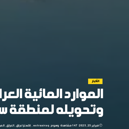
الأخبار
الموارد المائية العر
وتحويله لمنطقة س
فبراير 25, 2025
147 مشاهدة
وسوم:
extraairaq
إكسترا عراق
العراق
المو