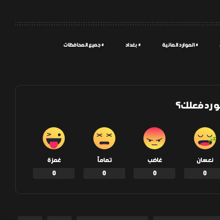
الموارد المائية
بغداد
جميع المحافظات
و رد فعلك؟
نعسان
غاضب
تماماً
غمزة
0
0
0
0