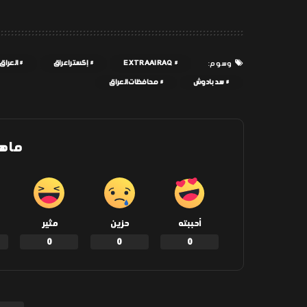
EXTRAAIRAQ
إكسترا عراق
العراق
وسوم:
سد بادوش
محافظات العراق
ما ه
أحببته
حزين
مثير
0
0
0