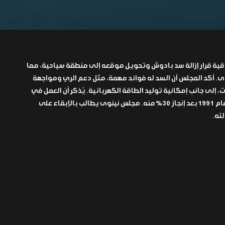
عراقية قرار إزالة سد بادوش وتحويل موقعه إلى منطقة سياحية، مما
ى. أكد المجلس أن السد له فوائد مهمة، مثل دعم الري ومواجهة
 إلى جانب إمكانية توليد الطاقة الكهربائية. يُذكر أن العمل في
السد بدأ عام 1988 لكنه توقف عام 1991 بعد إنجاز 30% منه. مجلس نينوى يطالب بالإبقاء على
لته.