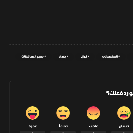
المشهداني
ايران
بغداد
جميع المحافظات
و رد فعلك؟
نعسان
غاضب
تماماً
غمزة