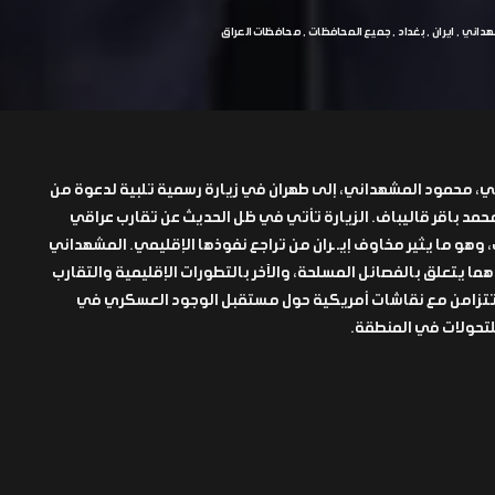
هداني
ايران
بغداد
جميع المحافظات
محافظات العراق
ي، محمود المشهداني، إلى طهران في زيارة رسمية تلبية لدعوة من
حمد باقر قاليباف. الزيارة تأتي في ظل الحديث عن تقارب عراقي
 وهو ما يثير مخاوف إيـ ـران من تراجع نفوذها الإقليمي. المشهداني
ا يتعلق بالفصائل المسلحة، والآخر بالتطورات الإقليمية والتقارب
 تتزامن مع نقاشات أمريكية حول مستقبل الوجود العسكري في
للتحولات في المنطقة.