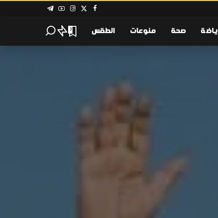
ياضة
صحة
منوعات
الطقس
0