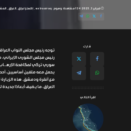
فبراير 3, 2025
134 مشاهدة
وسوم:
extraairaq
إكسترا عراق
العراق
المش
شارك
توجه رئيس مجلس النواب العراق
رئيس مجلس الشورى الإيراني، م
سوري تركي لمكافحة الإرهــ ـاب،
يحمل معه ملفين أساسيين، أحدهم
مع أنقرة ودمشق. هذه الزيارة
العراق، ما يضيف أبعادًا جديدة 
اقرأ التالي