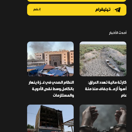
تيليقرام
إنضم
أحدث الأخبار
كارثة مائية تهدد العراق:
النظام الصحي في غـ ـزة ينهار
أسوأ أزمـ ـة جفاف منذ مئة
بالكامل وسط نقص الأدوية
عام
والمستلزمات