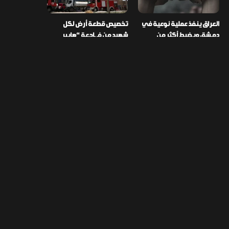
العراق ينفذ عملية نوعية في
تخصيص قطعة أرض لكل
دمشق ويضبط أكثر من
شهيد من فـ ـاجعة “هايبر
مليون حبة مخدرة
ماركت” الكوت
التصنيفات
478
إقتصاد
1٬725
الأخبار
113
الطقس
56
المدونة
42
تكنولوجيا
111
ثقافة
181
رياضة