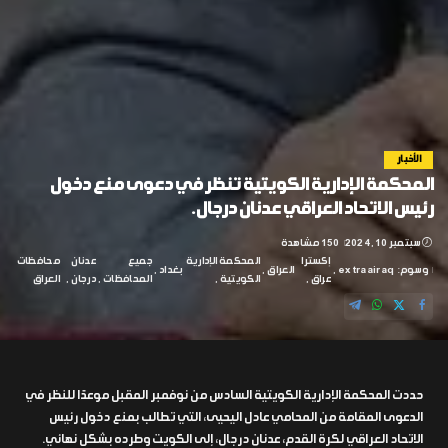
الأخبار
المحكمة الإدارية الكويتية تنظر في دعوى منع دخول
رئيس الاتحاد العراقي عدنان درجال.
سبتمبر 10, 2024
150 مشاهدة
إكسترا
المحكمة الإدارية
جميع
عدنان
محافظات
وسوم:
extraairaq
العراق
بغداد
عراق
الكويتية
المحافظات
درجان
العراق
حددت المحكمة الإدارية الكويتية السادس من نوفمبر المقبل موعدًا للنظر في
الدعوى المقامة من المحامي عادل اليحيى، التي تطالب بمنع دخول رئيس
الاتحاد العراقي لكرة القدم، عدنان درجال، إلى الكويت وطرده بشكل نهائي.