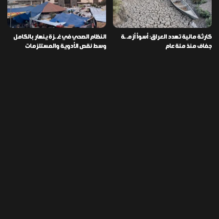
كارثة مائية تهدد العراق: أسوأ أزمـ ـة
النظام الصحي في غـ ـزة ينهار بالكامل
جفاف منذ مئة عام
وسط نقص الأدوية والمستلزمات
العراق ينفذ عملية نوعية في دمشق
تخصيص قطعة أرض لكل شهيد من فـ
ويضبط أكثر من مليون حبة مخدرة
ـاجعة “هايبر ماركت” الكوت
التصنيفات
478
إقتصاد
1٬725
الأخبار