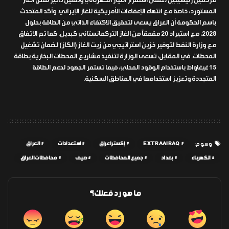
مرحلتين رئيسيتين لضمان استقرار التيار الكهربائي وتقليل تأثير نقص الغاز
المستورد، خاصة مع انتهاء الإعفاءات الأمريكية للغاز الإيراني. وأكد المتحدث
باسم الحكومة أن العراق يسعى لتحقيق الاكتفاء الذاتي من الطاقة بحلول
2028، مع استيراد 20 مقمقاً من الغاز التركمانستاني كبديل. كما تم الاتفاق
مع وزارة النفط لتوفير خزين استراتيجي من زيت الغاز (الكاز) لضمان تشغيل
المحطات. في المقابل، تسعى الوزارة لتنفيذ مشاريع المحطات البخارية بطاقة
15 غيغاواط باستخدام الوقود المحلي، فيما تستمر الجهود لدعم الطاقة
المتجددة وتعزيز استخدامها في المناطق السكنية.
EXTRAAIRAQ
إكسترا عراق
استعدادات
العراق
وسوم:
الكهرباء
بغداد
جميع المحافظات
صيف
محافظات العراق
ما هو رد فعلك؟