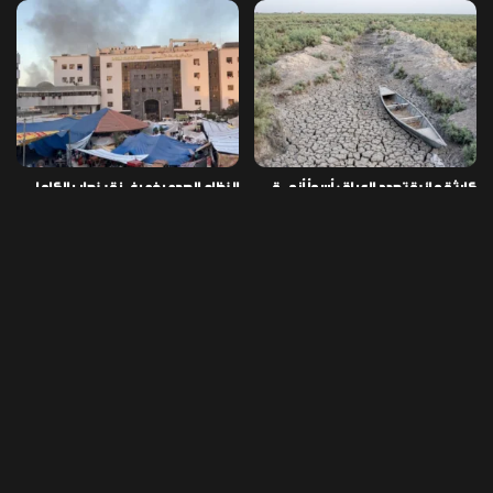
كارثة مائية تهدد العراق: أسوأ أزمـ ـة
النظام الصحي في غـ ـزة ينهار بالكامل
جفاف منذ مئة عام
وسط نقص الأدوية والمستلزمات
العراق ينفذ عملية نوعية في دمشق
تخصيص قطعة أرض لكل شهيد من فـ
ويضبط أكثر من مليون حبة مخدرة
ـاجعة “هايبر ماركت” الكوت