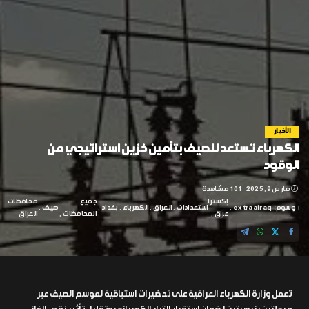
الأخبار
الكهرباء تستعد للصيف بتأمين خزين استراتيجي من
الوقود
مارس 9, 2025
101 مشاهدة
إكسترا
جميع
محافظات
وسوم:
extraairaq
استعدادات
العراق
الكهرباء
بغداد
صيف
عراق
المحافظات
العراق
تعمل وزارة الكهرباء العراقية على تحضيرات استباقية لموسم الصيف عبر