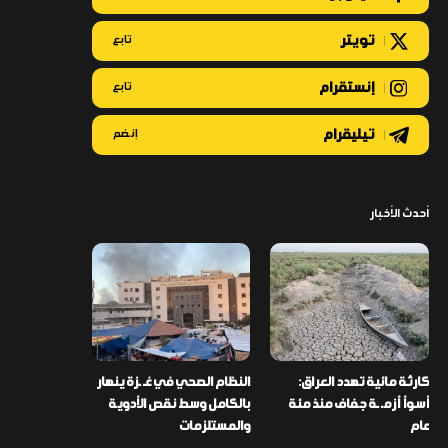
تويتر
تابع
إنستقرام
تابع
تيليقرام
إنضم
أحدث الأخبار
كارثة مائية تهدد العراق:
النظام الصحي في غـ ـزة ينهار
أسوأ أزمـ ـة جفاف منذ مئة
بالكامل وسط نقص الأدوية
عام
والمستلزمات