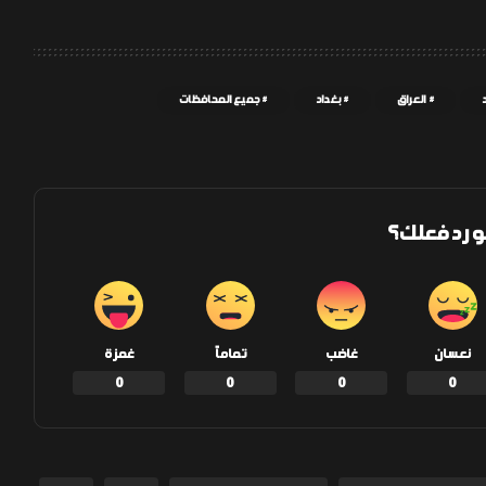
العراق
بغداد
جميع المحافظات
و رد فعلك؟
نعسان
غاضب
تماماً
غمزة
0
0
0
0