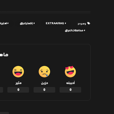
EXTRAAIRAQ
إكسترا عراق
استيراد
وسوم:
محافظات العراق
ما ه
أحببته
حزين
مثير
0
0
0