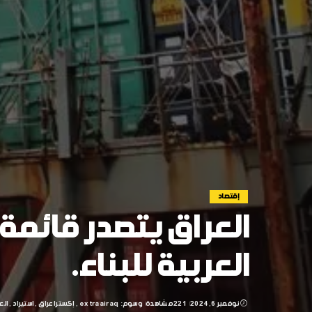
إقتصاد
العراق يتصدر قائمة
العربية للبناء.
نوفمبر 6, 2024
221 مشاهدة
وسوم:
extraairaq
إكسترا عراق
استيراد
الع