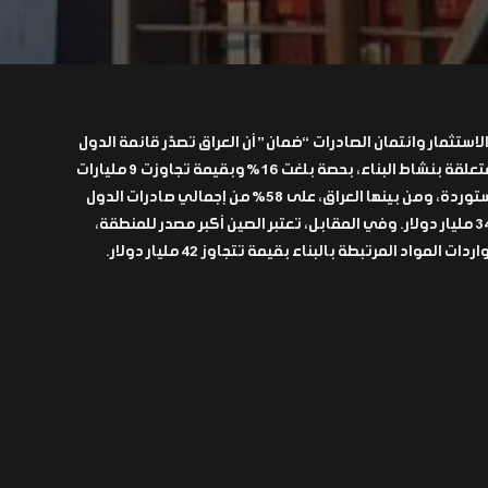
استثمار وائتمان الصادرات “ضمان” أن العراق تصدّر قائمة الدول
المستوردة للمنتجات العربية المتعلقة بنشاط البناء، بحصة بلغت 16% وبقيمة تجاوزت 9 مليارات
دولار. وتستحوذ أهم 10 دول مستوردة، ومن بينها العراق، على 58% من إجمالي صادرات الدول
العربية لقطاع البناء، الذي بلغ 34 مليار دولار. وفي المقابل، تعتبر الصين أكبر مصدر للمنطقة،