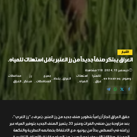
الأخبار
العراق يبتكر صنفاً جديداً من رز العنبر بأقل استهلاك للمياه.
ديسمبر 15, 2024
118 مشاهدة
إكسترا
استهلاك
جميع
رز
محافظات
وسوم:
extraairaq
العراق
بغداد
عراق
المياه
المحافظات
مبتكر
العراق
حقق العراق إنجازاً زراعياً بتطوير صنف جديد من رز العنبر، يُعرف بـ”رز الغري”،
بعد مزاوجة بين صنفي الفرات وعنبر 33. يتميز الصنف الجديد بتوفير المياه عبر
زراعته في أغسطس بدلاً من يونيو، مع الاحتفاظ بخصائصه العطرية والنكهة