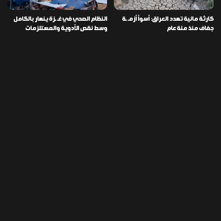
كارثة مائية تهدد العراق: أسوأ أزمـ ـة
النظام الصحي في غـ ـزة ينهار بالكامل
جفاف منذ مئة عام
وسط نقص الأدوية والمستلزمات
العراق ينفذ عملية نوعية في دمشق
تخصيص قطعة أرض لكل شهيد من فـ
ويضبط أكثر من مليون حبة مخدرة
ـاجعة “هايبر ماركت” الكوت
التصنيفات
478
إقتصاد
1٬725
الأخبار
113
الطقس