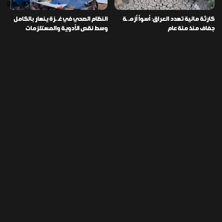
كارثة مائية تهدد العراق: أسوأ أزمـ ـة
النظام الصحي في غـ ـزة ينهار بالكامل
جفاف منذ مئة عام
وسط نقص الأدوية والمستلزمات
العراق ينفذ عملية نوعية في دمشق
تخصيص قطعة أرض لكل شهيد من فـ
ويضبط أكثر من مليون حبة مخدرة
ـاجعة “هايبر ماركت” الكوت
التصنيفات
478
إقتصاد
1٬725
الأخبار
113
الطقس