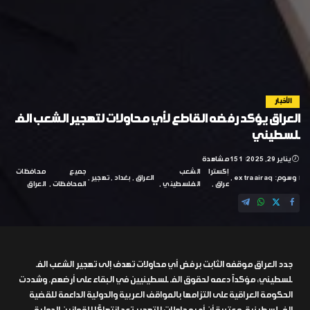
الأخبار
العراق يؤكد رفضه القاطع لأي محاولات لتهجير الشعب الفـ
ـلسطيني
يناير 29, 2025
151 مشاهدة
إكسترا
الشعب
جميع
محافظات
وسوم:
extraairaq
العراق
بغداد
تهجير
عراق
الفلسطيني
المحافظات
العراق
جدد العراق موقفه الثابت برفض أي محاولات تهدف إلى تهجير الشعب الفـ
ـلسطيني، مؤكداً دعمه لحقوق الفـ ـلسطينيين في البقاء على أرضهم. وشددت
الحكومة العراقية على التزامها بالمواقف العربية والدولية الداعمة للقضية