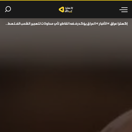
إكسترا عراق
>
الأخبار
>
العراق يؤكد رفضه القاطع لأي محاولات لتهجير الشعب الفـ ـلسطيني