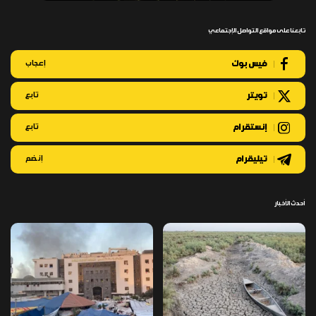
تابعنا على مواقع التواصل الإجتماعي
فيس بوك
إعجاب
تويتر
تابع
إنستقرام
تابع
تيليقرام
إنضم
أحدث الأخبار