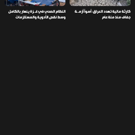
كارثة مائية تهدد العراق: أسوأ أزمـ ـة
النظام الصحي في غـ ـزة ينهار بالكامل
جفاف منذ مئة عام
وسط نقص الأدوية والمستلزمات
العراق ينفذ عملية نوعية في دمشق
تخصيص قطعة أرض لكل شهيد من فـ
ويضبط أكثر من مليون حبة مخدرة
ـاجعة “هايبر ماركت” الكوت
التصنيفات
478
إقتصاد
1٬725
الأخبار
113
الطقس