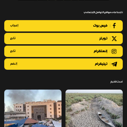
تابعنا على مواقع التواصل الإجتماعي
فيس بوك
إعجاب
تويتر
تابع
إنستقرام
تابع
تيليقرام
إنضم
أحدث الأخبار