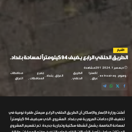
الأخبار
الطريق الحلقي الرابع يضيف 94 كيلومتراً لمساحة بغداد.
ديسمبر 1, 2024
291 مشاهدة
إكسترا
الطريق
جميع
محافظات
وسوم:
extraairaq
العراق
بغداد
عراق
الحلقي
المحافظات
العراق
أعلنت وزارة الإعمار والإسكان أن الطريق الحلقي الرابع سيمثل طفرة نوعية في
تخفيف الازدحامات المرورية في بغداد. المشروع، الذي سيضيف 94 كيلومتراً
لمساحة العاصمة، يشمل أنشطة سكنية وتجارية جديدة. تم تقسيم المشروع