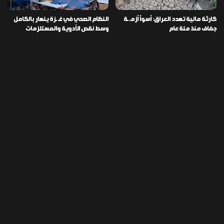
كارثة مائية تهدد العراق: أسوأ أزمـ ـة
النظام الصحي في غـ ـزة ينهار بالكامل
جفاف منذ مئة عام
وسط نقص الأدوية والمستلزمات
العراق ينفذ عملية نوعية في دمشق
تخصيص قطعة أرض لكل شهيد من فـ
ويضبط أكثر من مليون حبة مخدرة
ـاجعة “هايبر ماركت” الكوت
التصنيفات
478
إقتصاد
1٬725
الأخبار
113
الطقس