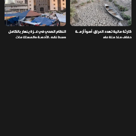
كارثة مائية تهدد العراق: أسوأ أزمـ ـة
النظام الصحي في غـ ـزة ينهار بالكامل
جفاف منذ مئة عام
وسط نقص الأدوية والمستلزمات
العراق ينفذ عملية نوعية في دمشق
تخصيص قطعة أرض لكل شهيد من فـ
ويضبط أكثر من مليون حبة مخدرة
ـاجعة “هايبر ماركت” الكوت
التصنيفات
478
إقتصاد