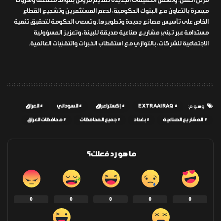
فرص العمل. وتشمل التعليمات الجديدة تقديم قروض بفوائد مخفضة وشروط
ميسرة بالتعاون مع البنوك الحكومية، لدعم المستثمرين وتشجيع القطاع
الخاص على تأسيس مصانع جديدة وتطويرها. وتسعى الحكومة لتحقيق تنمية
مستدامة عبر تبني مشاريع صناعية صديقة للبيئة، وتعزيز المسؤولية
الاجتماعية للشركات، بالتوازي مع استقطاب الخبرات والتقنيات العالمية.
EXTRAAIRAQ
إكسترا عراق
السوداني
العراق
وسوم:
المشاريع الصناعية
بغداد
جميع المحافظات
محافظات العراق
ما هو رد فعلك؟
0
0
0
0
0