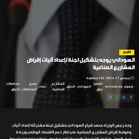
الأخبار
السوداني يوجه بتشكيل لجنة لإعداد آليات إقراض
المشاريع الصناعية
ديسمبر 17, 2024
120 مشاهدة
إكسترا
المشاريع
جميع
محافظات
وسوم:
extraairaq
السوداني
العراق
بغداد
عراق
الصناعية
المحافظات
العراق
وجه رئيس الوزراء محمد شياع السوداني بتشكيل لجنة مشتركة لإعداد آليات
وضوابط إقراض المشاريع الصناعية، في إطار دعم الاقتصاد الوطني وزيادة