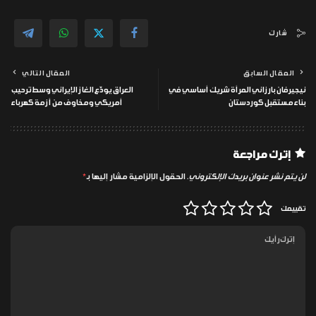
شارك
المقال السابق
المقال التالي
نيجيرفان بارزاني المرأة شريك أساسي في
العراق يودّع الغاز الإيراني وسط ترحيب
بناء مستقبل كوردستان
أمريكي ومخاوف من أزمة كهرباء
إترك مراجعة
لن يتم نشر عنوان بريدك الإلكتروني.
الحقول الإلزامية مشار إليها بـ
*
تقييمك