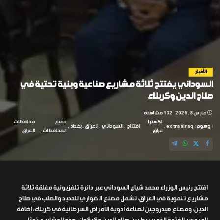
الأخبار
السوداني يفتتح ثلاثة مشاريع صناعية وبنية تحتية في
صلاح الدين وكربلاء
مارس 8, 2025
132 مشاهدة
إكسترا
جميع
محافظات
وسوم:
extraairaq
افتتاح
السوداني
العراق
بغداد
عراق
المحافظات
العراق
افتتح رئيس الوزراء محمد شياع السوداني عبر دائرة تلفزيونية مغلقة ثلاثة
مشاريع تنموية في العراق، تشمل مصنع الضواري للحديد والصلب في صلاح
الدين، ومصنع هيدروجين لصناعة أدوية الأمراض السرطانية في كربلاء، إضافة