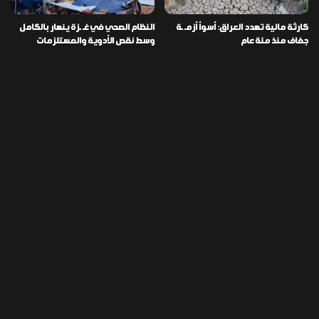
كارثة مائية تهدد العراق: أسوأ أزمـ ـة
النظام الصحي في غـ ـزة ينهار بالكامل
جفاف منذ مئة عام
وسط نقص الأدوية والمستلزمات
العراق ينفذ عملية نوعية في دمشق
تخصيص قطعة أرض لكل شهيد من فـ
ويضبط أكثر من مليون حبة مخدرة
ـاجعة “هايبر ماركت” الكوت
التصنيفات
478
إقتصاد
1٬725
الأخبار
113
الطقس