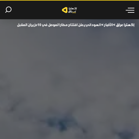
إكسترا عراق
>
الأخبار
>
السوداني يعلن افتتاح مطار الموصل في 10 حزيران المقبل