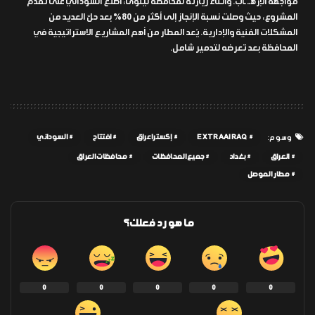
مواجهة الإرهــ ـاب. وأثناء زيارته لمحافظة نينوى، اطلع السوداني على تقدم
المشروع، حيث وصلت نسبة الإنجاز إلى أكثر من 80% بعد حلّ العديد من
المشكلات الفنية والإدارية. يُعد المطار من أهم المشاريع الاستراتيجية في
المحافظة بعد تعرضه لتدمير شامل.
EXTRAAIRAQ
إكسترا عراق
افتتاح
السوداني
وسوم:
العراق
بغداد
جميع المحافظات
محافظات العراق
مطار الموصل
ما هو رد فعلك؟
0
0
0
0
0