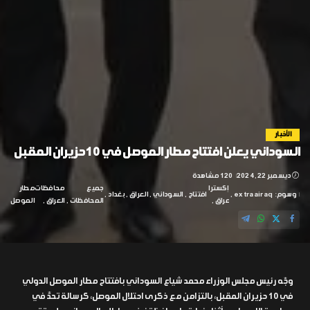
الأخبار
السوداني يعلن افتتاح مطار الموصل في 10 حزيران المقبل
ديسمبر 22, 2024
120 مشاهدة
إكسترا
جميع
محافظات
مطار
وسوم:
extraairaq
افتتاح
السوداني
العراق
بغداد
عراق
المحافظات
العراق
الموصل
وجّه رئيس مجلس الوزراء محمد شياع السوداني بافتتاح مطار الموصل الدولي
في 10 حزيران المقبل، بالتزامن مع ذكرى احتلال الموصل، كرسالة تحدٍّ في