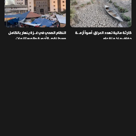
كارثة مائية تهدد العراق: أسوأ أزمـ ـة
النظام الصحي في غـ ـزة ينهار بالكامل
جفاف منذ مئة عام
وسط نقص الأدوية والمستلزمات
العراق ينفذ عملية نوعية في دمشق
تخصيص قطعة أرض لكل شهيد من فـ
ويضبط أكثر من مليون حبة مخدرة
ـاجعة “هايبر ماركت” الكوت
التصنيفات
478
إقتصاد