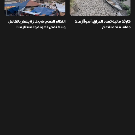
كارثة مائية تهدد العراق: أسوأ أزمـ ـة
النظام الصحي في غـ ـزة ينهار بالكامل
جفاف منذ مئة عام
وسط نقص الأدوية والمستلزمات
العراق ينفذ عملية نوعية في دمشق
تخصيص قطعة أرض لكل شهيد من فـ
ويضبط أكثر من مليون حبة مخدرة
ـاجعة “هايبر ماركت” الكوت
التصنيفات
478
إقتصاد
1٬725
الأخبار