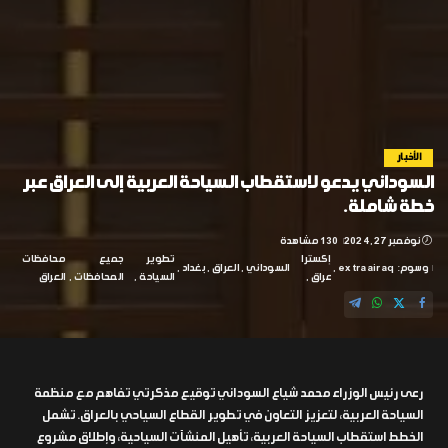
الأخبار
السوداني يدعو لاستقطاب السياحة العربية إلى العراق عبر
خطة شاملة.
نوفمبر 27, 2024
130 مشاهدة
إكسترا
تطوير
جميع
محافظات
وسوم:
extraairaq
السوداني
العراق
بغداد
عراق
السياحة
المحافظات
العراق
رعى رئيس الوزراء محمد شياع السوداني توقيع مذكرتي تفاهم مع منظمة
السياحة العربية، لتعزيز التعاون في تطوير القطاع السياحي بالعراق. تشمل
الخطط استقطاب السياحة العربية، تأهيل المنشآت السياحية، وإطلاق مشروع