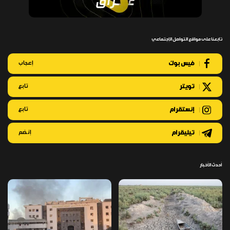
تابعنا على مواقع التواصل الإجتماعي
فيس بوك
إعجاب
تويتر
تابع
إنستقرام
تابع
تيليقرام
إنضم
أحدث الأخبار