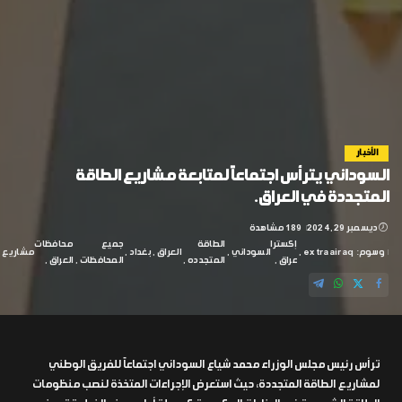
الأخبار
السوداني يترأس اجتماعاً لمتابعة مشاريع الطاقة
المتجددة في العراق.
ديسمبر 29, 2024
189 مشاهدة
إكسترا
الطاقة
جميع
محافظات
وسوم:
extraairaq
السوداني
العراق
بغداد
مشاريع
عراق
المتجدده
المحافظات
العراق
ترأس رئيس مجلس الوزراء محمد شياع السوداني اجتماعاً للفريق الوطني
لمشاريع الطاقة المتجددة، حيث استعرض الإجراءات المتخذة لنصب منظومات