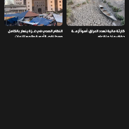
كارثة مائية تهدد العراق: أسوأ أزمـ ـة
النظام الصحي في غـ ـزة ينهار بالكامل
جفاف منذ مئة عام
وسط نقص الأدوية والمستلزمات
العراق ينفذ عملية نوعية في دمشق
تخصيص قطعة أرض لكل شهيد من فـ
ويضبط أكثر من مليون حبة مخدرة
ـاجعة “هايبر ماركت” الكوت
التصنيفات
478
إقتصاد