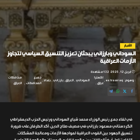
الأخبار
السوداني وبارزاني يبحثان تعزيز التنسيق السياسي لتجاوز
الأزمات العراقية
أبريل 12, 2025
132 مشاهدة
إكسترا
جميع
محافظات
وسوم:
extraairaq
السوداني
العراق
بارزاني
بغداد
عراق
المحافظات
العراق
في لقاء جمع رئيس الوزراء محمد شياع السوداني ورئيس الحزب الديمقراطي
الكردستاني مسعود بارزاني في مصيف صلاح الدين، أكد الطرفان على ضرورة
تنسيق الجهود بين القوى العراقية لمواجهة الأزمات ومعالجة المشكلات.