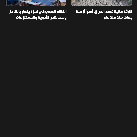
كارثة مائية تهدد العراق: أسوأ أزمـ ـة
النظام الصحي في غـ ـزة ينهار بالكامل
جفاف منذ مئة عام
وسط نقص الأدوية والمستلزمات
العراق ينفذ عملية نوعية في دمشق
تخصيص قطعة أرض لكل شهيد من فـ
ويضبط أكثر من مليون حبة مخدرة
ـاجعة “هايبر ماركت” الكوت
التصنيفات
478
إقتصاد
1٬725
الأخبار
113
الطقس