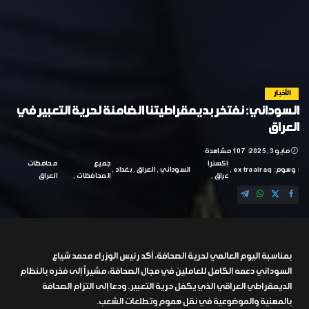
الأخبار
السوداني: نفتخر بديمقراطيتنا الضامنة لحرية التعبير في
العراق
مايو 3, 2025
107 مشاهدة
إكسترا
جميع
محافظات
وسوم:
extraairaq
السوداني
العراق
بغداد
عراق
المحافظات
العراق
بمناسبة اليوم العالمي لحرية الصحافة، أكد رئيس الوزراء محمد شياع
السوداني دعمه الكامل للعاملين في مجال الصحافة، مشيراً إلى فخره بالنظام
الديمقراطي العراقي الذي يكفل حرية التعبير. ودعا إلى التزام الصحافة
بالمهنية والموضوعية في نقل هموم وتطلعات الشعب.