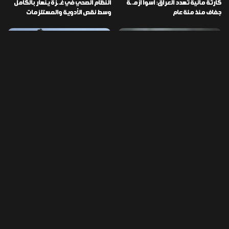
كارثة مائية تهدد العراق: أسوأ أزمـ ـة
النظام الصحي في غـ ـزة ينهار بالكامل
جفاف منذ مئة عام
وسط نقص الأدوية والمستلزمات
العراق ينفذ عملية نوعية في دمشق
تخصيص قطعة أرض لكل شهيد من فـ
ويضبط أكثر من مليون حبة مخدرة
ـاجعة “هايبر ماركت” الكوت
التصنيفات
478
إقتصاد
1٬725
الأخبار
113
الطقس
56