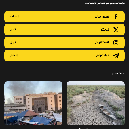
تابعنا على مواقع التواصل الإجتماعي
فيس بوك
إعجاب
تويتر
تابع
إنستقرام
تابع
تيليقرام
إنضم
أحدث الأخبار