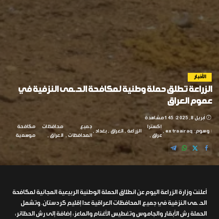
الأخبار
الزراعة تطلق حملة وطنية لمكافحة الحـ ـمى النزفية في
عموم العراق
أبريل 8, 2025
145 مشاهدة
إكسترا
جميع
محافظات
مكافحة
وسوم:
extraairaq
الزراعة
العراق
بغداد
عراق
المحافظات
العراق
موسمية
أعلنت وزارة الزراعة اليوم عن انطلاق الحملة الوطنية الربيعية المجانية لمكافحة
الحـ ـمى النزفية في جميع المحافظات العراقية عدا إقليم كردستان. وتشمل
الحملة رش الأبقار والجاموس وتغطيس الأغنام والماعز، إضافة إلى رش الحظائر،