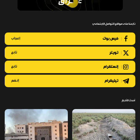
تابعنا على مواقع التواصل الإجتماعي
فيس بوك
إعجاب
تويتر
تابع
إنستقرام
تابع
تيليقرام
إنضم
أحدث الأخبار