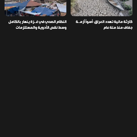
كارثة مائية تهدد العراق: أسوأ أزمـ ـة
النظام الصحي في غـ ـزة ينهار بالكامل
جفاف منذ مئة عام
وسط نقص الأدوية والمستلزمات
العراق ينفذ عملية نوعية في دمشق
تخصيص قطعة أرض لكل شهيد من فـ
ويضبط أكثر من مليون حبة مخدرة
ـاجعة “هايبر ماركت” الكوت
التصنيفات
478
إقتصاد
1٬725
الأخبار