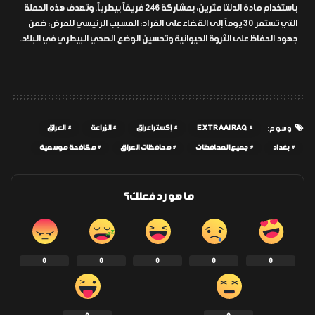
باستخدام مادة الدلتا مثرين، بمشاركة 246 فريقاً بيطرياً. وتهدف هذه الحملة
التي تستمر 30 يوماً إلى القضاء على القراد، المسبب الرئيسي للمرض، ضمن
جهود الحفاظ على الثروة الحيوانية وتحسين الوضع الصحي البيطري في البلاد.
EXTRAAIRAQ
إكسترا عراق
الزراعة
العراق
وسوم:
بغداد
جميع المحافظات
محافظات العراق
مكافحة موسمية
ما هو رد فعلك؟
0
0
0
0
0