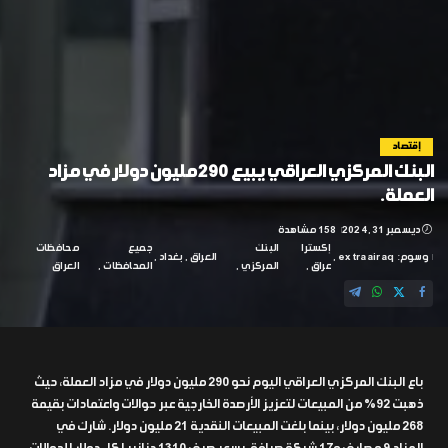
إقتصاد
البنك المركزي العراقي يبيع 290 مليون دولار في مزاد
العملة.
ديسمبر 31, 2024
158 مشاهدة
إكسترا
البنك
جميع
محافظات
وسوم:
extraairaq
العراق
بغداد
عراق
المركزي
المحافظات
العراق
باع البنك المركزي العراقي اليوم نحو 290 مليون دولار في مزاد العملة، حيث
ذهبت 92% من المبيعات لتعزيز الأرصدة الخارجية عبر حوالات واعتمادات بقيمة
268 مليون دولار، بينما بلغت المبيعات النقدية 21 مليون دولار. شارك في