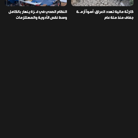
كارثة مائية تهدد العراق: أسوأ أزمـ ـة
النظام الصحي في غـ ـزة ينهار بالكامل
جفاف منذ مئة عام
وسط نقص الأدوية والمستلزمات
العراق ينفذ عملية نوعية في دمشق
تخصيص قطعة أرض لكل شهيد من فـ
ويضبط أكثر من مليون حبة مخدرة
ـاجعة “هايبر ماركت” الكوت
التصنيفات
478
إقتصاد
1٬725
الأخبار
113
الطقس