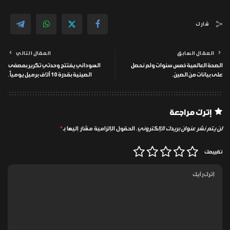
شارك
المقال السابق
المقال التالي
الصحة العالمية خمس سنوات ولم نحصل
السوداني يفتتح وحدتي تكرير بمصفى
على بيانات من الصين.
الصينية بقدرة 10 آلاف برميل يومياً.
إترك مراجعة
لن يتم نشر عنوان بريدك الإلكتروني.
الحقول الإلزامية مشار إليها بـ
*
تقييمك