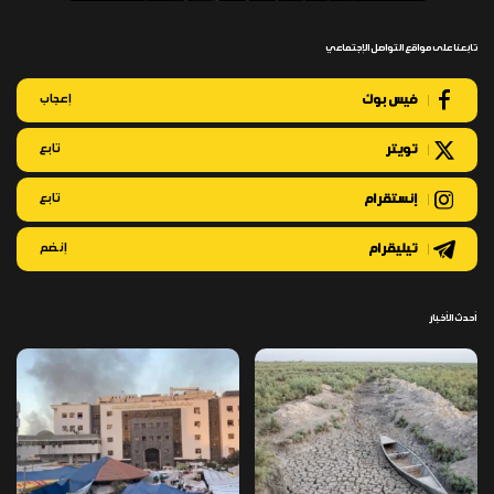
تابعنا على مواقع التواصل الإجتماعي
فيس بوك
إعجاب
تويتر
تابع
إنستقرام
تابع
تيليقرام
إنضم
أحدث الأخبار