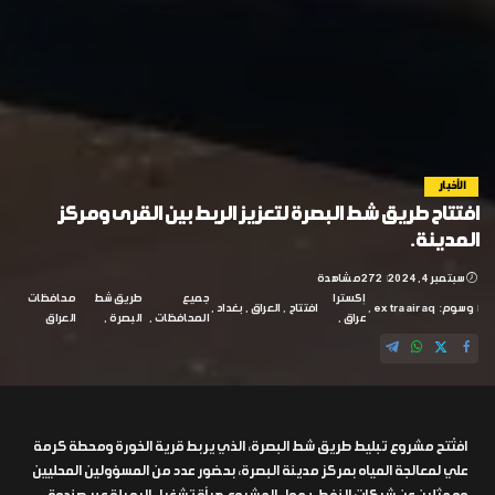
الأخبار
افتتاح طريق شط البصرة لتعزيز الربط بين القرى ومركز
المدينة.
سبتمبر 4, 2024
272 مشاهدة
إكسترا
جميع
طريق شط
محافظات
وسوم:
extraairaq
افتتاح
العراق
بغداد
عراق
المحافظات
البصرة
العراق
افتُتح مشروع تبليط طريق شط البصرة، الذي يربط قرية الخورة ومحطة كرمة
علي لمعالجة المياه بمركز مدينة البصرة، بحضور عدد من المسؤولين المحليين