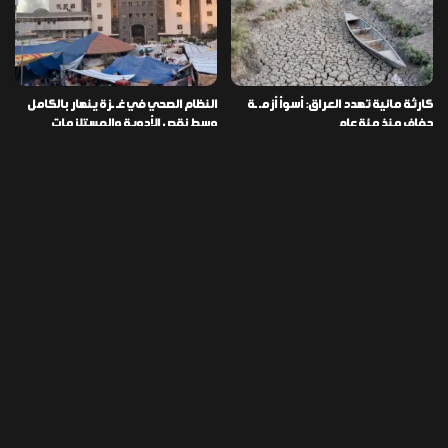
كارثة مائية تهدد العراق: أسوأ أزمـ ـة
النظام الصحي في غـ ـزة ينهار بالكامل
جفاف منذ مئة عام
وسط نقص الأدوية والمستلزمات
العراق ينفذ عملية نوعية في دمشق
تخصيص قطعة أرض لكل شهيد من فـ
ويضبط أكثر من مليون حبة مخدرة
ـاجعة “هايبر ماركت” الكوت
التصنيفات
478
إقتصاد