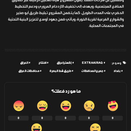
وممثلين عن شركات النفط. يمول المشروع هيأة تشغيل الرميلة عبر صندوق
المنافع المجتمعية، ويهدف إلى تخفيف الازدحام المروري ودعم التخطيط
الحضري على المدى الطويل. كما يتضمن المشروع تبليط طريق أبو صخير
والشوارع الفرعية لقرية الخورة، ويأتي ضمن جهود أوسع لتعزيز البنية التحتية
في المجتمعات المحلية.
EXTRAAIRAQ
إكسترا عراق
افتتاح
العراق
وسوم:
بغداد
جميع المحافظات
طريق شط البصرة
محافظات العراق
ما هو رد فعلك؟
0
0
0
0
0