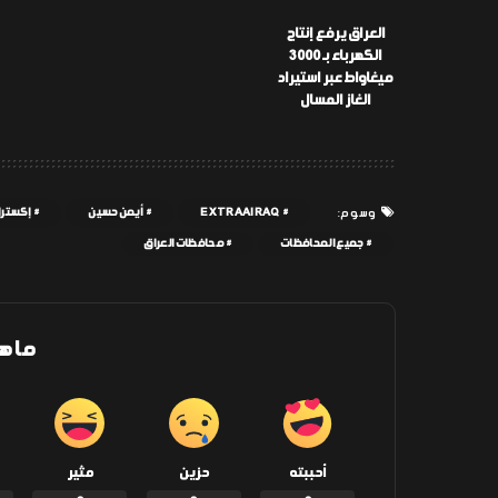
العراق يرفع إنتاج
الكهرباء بـ 3000
ميغاواط عبر استيراد
الغاز المسال
EXTRAAIRAQ
أيمن حسين
إكسترا
وسوم:
جميع المحافظات
محافظات العراق
ما ه
أحببته
حزين
مثير