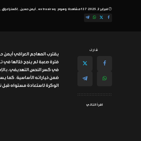
فبراير 2, 2025
137 مشاهدة
وسوم:
extraairaq
أيمن حسين
إكسترا عراق
شارك
يقترب المهاجم العراقي أيمن حس
في كسر النحس التهديفي، بالإ
ضمن خياراته الأساسية. كما يس
الوكرة لاستعادة مستواه قبل ن
اقرأ التالي