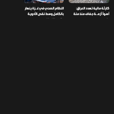
كارثة مائية تهدد العراق:
النظام الصحي في غـ ـزة ينهار
أسوأ أزمـ ـة جفاف منذ مئة
بالكامل وسط نقص الأدوية
عام
والمستلزمات
العراق ينفذ عملية نوعية في
تخصيص قطعة أرض لكل
دمشق ويضبط أكثر من
شهيد من فـ ـاجعة “هايبر
مليون حبة مخدرة
ماركت” الكوت
التصنيفات
478
إقتصاد
1٬725
الأخبار