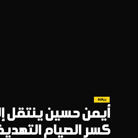
رياضة
أيمن حسين ينتقل إل
كسر الصيام التهدي