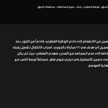
العراق
الوكرة القطري
بغداد
جميع المحافظات
محافظات العراق
ين من الانضمام إلى نادي الوكرة القطري، قادماً من الخور، بعد
فترة صعبة لم ينجح خلالها في تسجيل أي هدف في 11 مباراة بالدوري. أسباب الانتقال تشمل رغبته
ضافة إلى عدم انسجامه مع المدرب مهدي النفطي، حيث لم يكن
عى حسين للاستمرار في دوري نجوم قطر، مستغلاً فرصة اللعب مع
هاية الموسم.