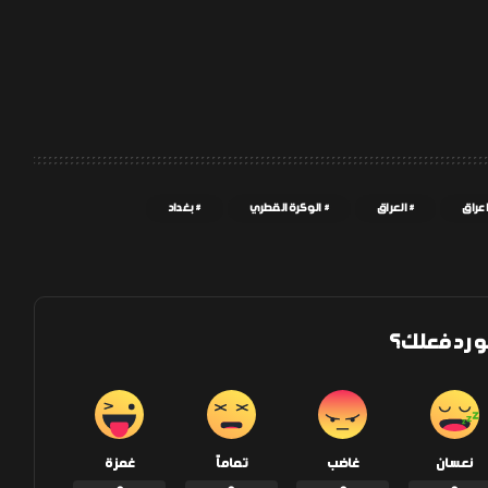
 عراق
العراق
الوكرة القطري
بغداد
و رد فعلك؟
نعسان
غاضب
تماماً
غمزة