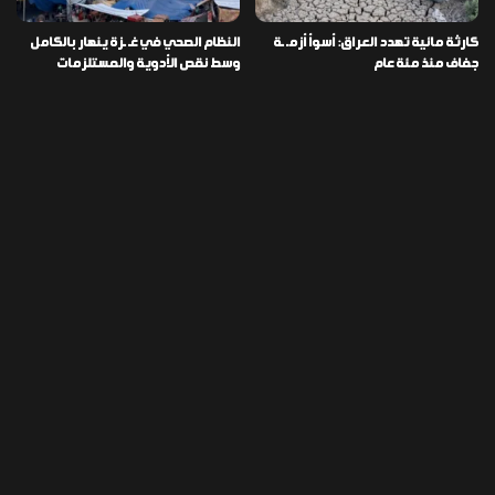
كارثة مائية تهدد العراق: أسوأ أزمـ ـة
النظام الصحي في غـ ـزة ينهار بالكامل
جفاف منذ مئة عام
وسط نقص الأدوية والمستلزمات
العراق ينفذ عملية نوعية في دمشق
تخصيص قطعة أرض لكل شهيد من فـ
ويضبط أكثر من مليون حبة مخدرة
ـاجعة “هايبر ماركت” الكوت
التصنيفات
478
إقتصاد
1٬725
الأخبار
113
الطقس