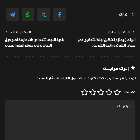
شارك
المقال السابق
المقال التالي
البرلمان يعتزم تشكيل لجنة للتحقيق في
بلدية النجف تتخذ إجراءات صارمة لمنع حرق
مصادر التلوث ورائحة الكبريت.
النفايات في موقع الطمر الصحي
إترك مراجعة
لن يتم نشر عنوان بريدك الإلكتروني.
الحقول الإلزامية مشار إليها بـ
*
تقييمك