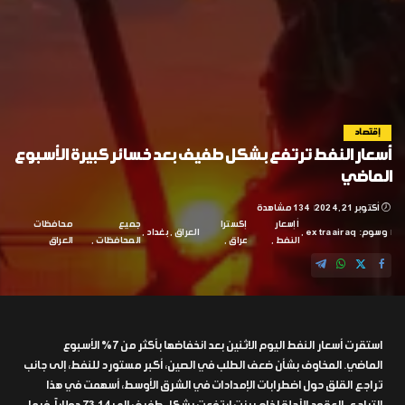
إقتصاد
أسعار النفط ترتفع بشكل طفيف بعد خسائر كبيرة الأسبوع
الماضي
أكتوبر 21, 2024
134 مشاهدة
أإسعار
إكسترا
جميع
محافظات
وسوم:
extraairaq
العراق
بغداد
النفط
عراق
المحافظات
العراق
استقرت أسعار النفط اليوم الاثنين بعد انخفاضها بأكثر من 7% الأسبوع
الماضي. المخاوف بشأن ضعف الطلب في الصين، أكبر مستورد للنفط، إلى جانب
تراجع القلق حول اضطرابات الإمدادات في الشرق الأوسط، أسهمت في هذا